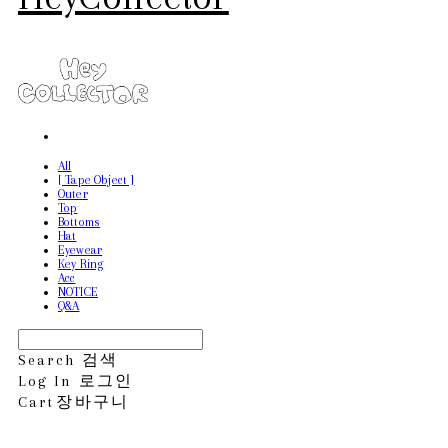
All
[ Tape Object ]
Outer
Top
Bottoms
Hat
Eyewear
Key Ring
Acc
NOTICE
Q&A
Search
검색
Log In
로그인
Cart
장바구니