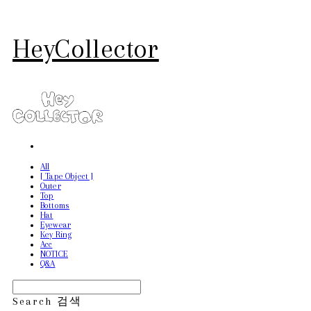
HeyCollector
All
[ Tape Object ]
Outer
Top
Bottoms
Hat
Eyewear
Key Ring
Acc
NOTICE
Q&A
Search
검색