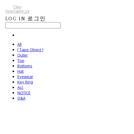
LOG IN
로그인
All
[ Tape Object ]
Outer
Top
Bottoms
Hat
Eyewear
Key Ring
Acc
NOTICE
Q&A