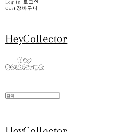
Log In
로그인
Cart
장바구니
HeyCollector
HeyCollector