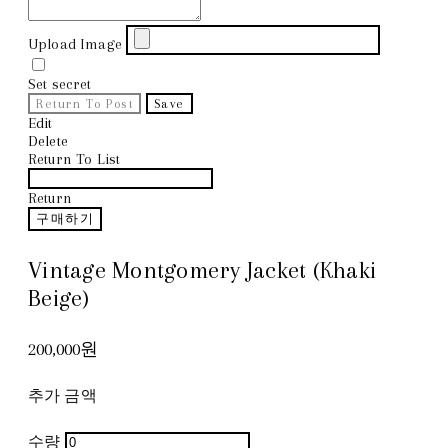
Upload Image
Set secret
Return To Post
Save
Edit
Delete
Return To List
Return
구매하기
Vintage Montgomery Jacket (Khaki
Beige)
200,000원
추가 금액
수량