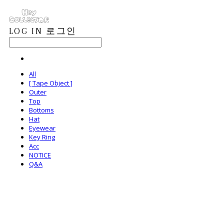
LOG IN
로그인
All
[ Tape Object ]
Outer
Top
Bottoms
Hat
Eyewear
Key Ring
Acc
NOTICE
Q&A