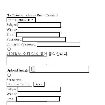
No Questions Have Been Created.
POST QUESTION
Subject
Writer
Email
Password
Confirm Password
개인정보 수집 및 이용
에 동의합니다.
Upload Image
Set secret
Return To List
Save
Subject
Writer
Email