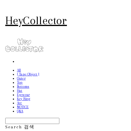
HeyCollector
All
[ Tape Object ]
Outer
Top
Bottoms
Hat
Eyewear
Key Ring
Acc
NOTICE
Q&A
Search
검색