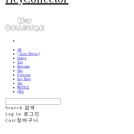
All
[ Tape Object ]
Outer
Top
Bottoms
Hat
Eyewear
Key Ring
Acc
NOTICE
Q&A
Search
검색
Log In
로그인
Cart
장바구니