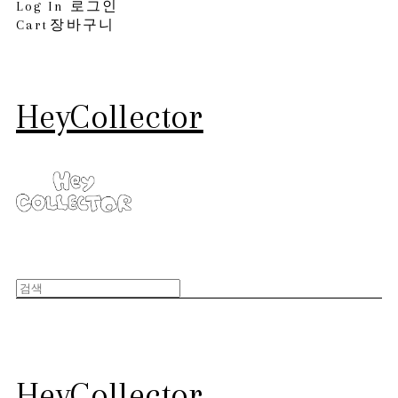
Log In
로그인
Cart
장바구니
HeyCollector
HeyCollector