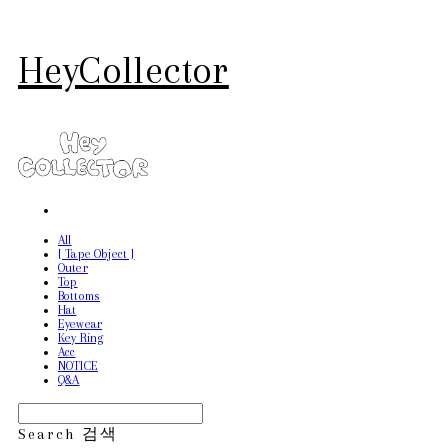
HeyCollector
All
[ Tape Object ]
Outer
Top
Bottoms
Hat
Eyewear
Key Ring
Acc
NOTICE
Q&A
Search
검색