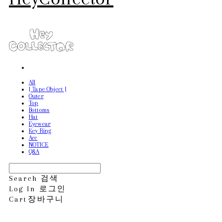
All
[ Tape Object ]
Outer
Top
Bottoms
Hat
Eyewear
Key Ring
Acc
NOTICE
Q&A
Search
검색
Log In
로그인
Cart
장바구니