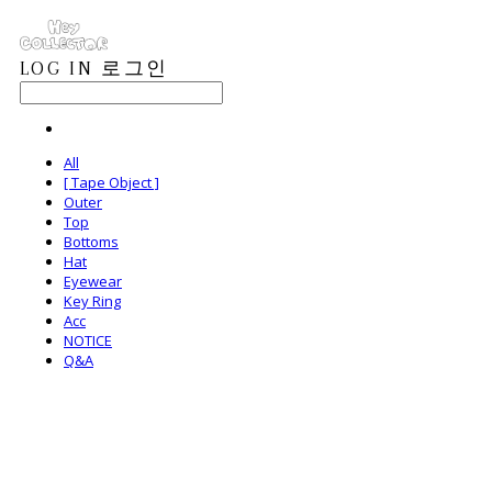
LOG IN
로그인
All
[ Tape Object ]
Outer
Top
Bottoms
Hat
Eyewear
Key Ring
Acc
NOTICE
Q&A