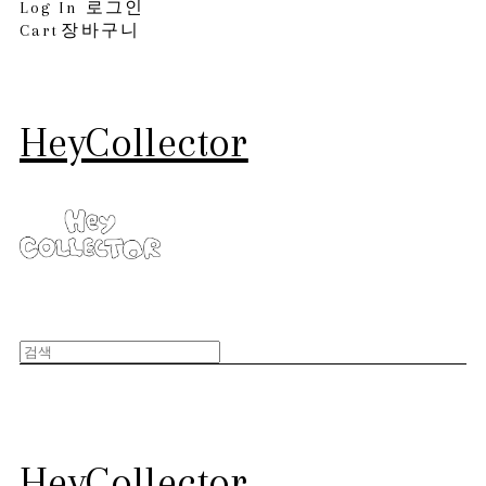
Log In
로그인
Cart
장바구니
HeyCollector
HeyCollector