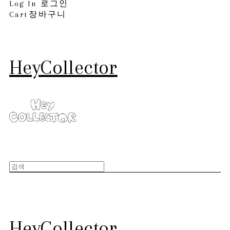
Log In
로그인
Cart
장바구니
HeyCollector
HeyCollector