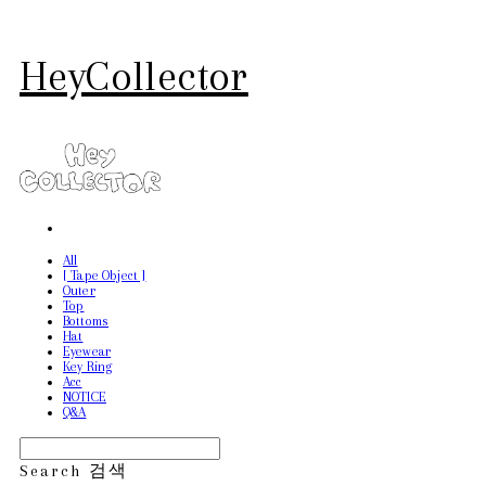
HeyCollector
All
[ Tape Object ]
Outer
Top
Bottoms
Hat
Eyewear
Key Ring
Acc
NOTICE
Q&A
Search
검색