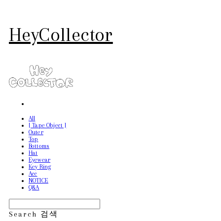
HeyCollector
All
[ Tape Object ]
Outer
Top
Bottoms
Hat
Eyewear
Key Ring
Acc
NOTICE
Q&A
Search
검색