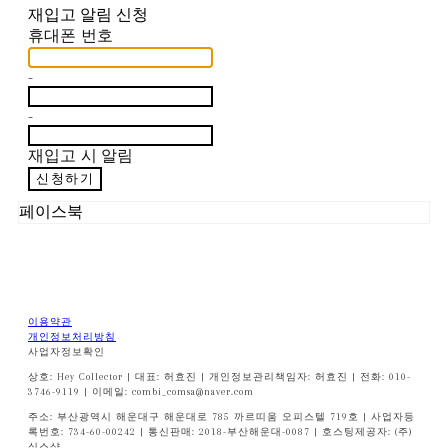
재입고 알림 신청
휴대폰 번호
-
-
재입고 시 알림
신청하기
페이스북
이용약관
개인정보처리방침
사업자정보확인
상호: Hey Collector | 대표: 허효진 | 개인정보관리책임자: 허효진 | 전화: 010-
3746-9119 | 이메일: combi_comsa@naver.com
주소: 부산광역시 해운대구 해운대로 785 까르띠움 오피스텔 719호 | 사업자등
록번호:
734-60-00242
| 통신판매:
2018-부산해운대-0087
| 호스팅제공자: (주)
식스샵