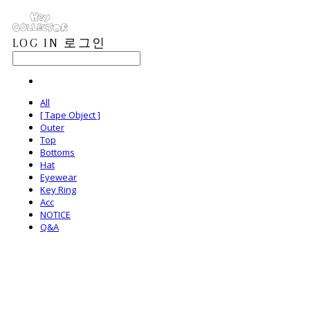
LOG IN
로그인
All
[ Tape Object ]
Outer
Top
Bottoms
Hat
Eyewear
Key Ring
Acc
NOTICE
Q&A