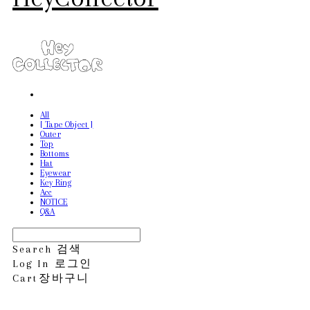
All
[ Tape Object ]
Outer
Top
Bottoms
Hat
Eyewear
Key Ring
Acc
NOTICE
Q&A
Search
검색
Log In
로그인
Cart
장바구니