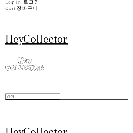
Log In
로그인
Cart
장바구니
HeyCollector
HeyCollector