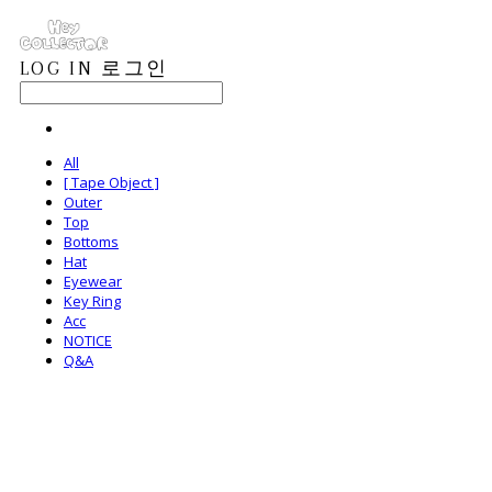
LOG IN
로그인
All
[ Tape Object ]
Outer
Top
Bottoms
Hat
Eyewear
Key Ring
Acc
NOTICE
Q&A