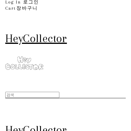
Log In
로그인
Cart
장바구니
HeyCollector
HeyCollector