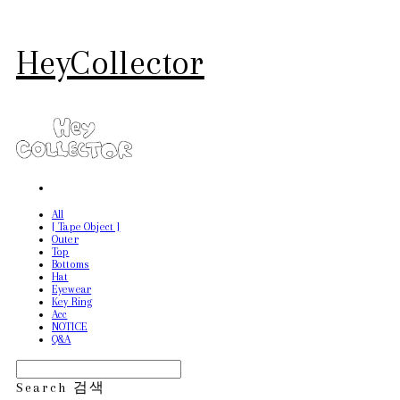
HeyCollector
All
[ Tape Object ]
Outer
Top
Bottoms
Hat
Eyewear
Key Ring
Acc
NOTICE
Q&A
Search
검색