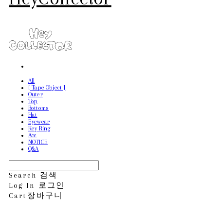
All
[ Tape Object ]
Outer
Top
Bottoms
Hat
Eyewear
Key Ring
Acc
NOTICE
Q&A
Search
검색
Log In
로그인
Cart
장바구니