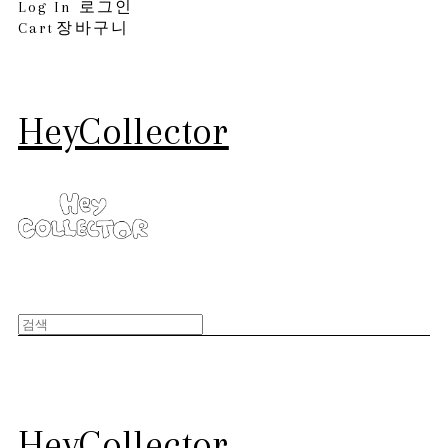
Log In
로그인
Cart
장바구니
HeyCollector
HeyCollector