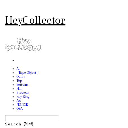
HeyCollector
All
[ Tape Object ]
Outer
Top
Bottoms
Hat
Eyewear
Key Ring
Acc
NOTICE
Q&A
Search
검색