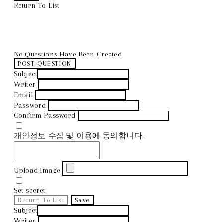
Return To List
No Questions Have Been Created.
POST QUESTION
Subject
Writer
Email
Password
Confirm Password
개인정보 수집 및 이용
에 동의합니다.
Upload Image
Set secret
Return To List
Save
Subject
Writer