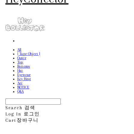
All
[ Tape Object ]
Outer
Top
Bottoms
Hat
Eyewear
Key Ring
Acc
NOTICE
Q&A
Search
검색
Log In
로그인
Cart
장바구니