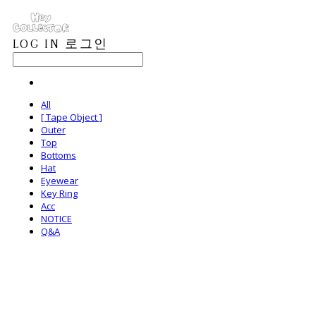
LOG IN
로그인
All
[ Tape Object ]
Outer
Top
Bottoms
Hat
Eyewear
Key Ring
Acc
NOTICE
Q&A