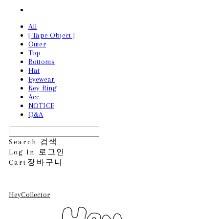
All
[ Tape Object ]
Outer
Top
Bottoms
Hat
Eyewear
Key Ring
Acc
NOTICE
Q&A
Search
검색
Log In
로그인
Cart
장바구니
HeyCollector