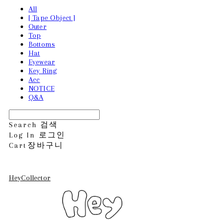
All
[ Tape Object ]
Outer
Top
Bottoms
Hat
Eyewear
Key Ring
Acc
NOTICE
Q&A
Search
검색
Log In
로그인
Cart
장바구니
HeyCollector