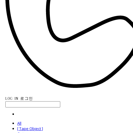
LOG IN
로그인
All
[ Tape Object ]