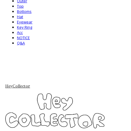
Outer
Top
Bottoms
Hat
Eyewear
Key Ring
Acc
NOTICE
Q&A
HeyCollector