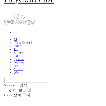
All
[ Tape Object ]
Outer
Top
Bottoms
Hat
Eyewear
Key Ring
Acc
NOTICE
Q&A
Search
검색
Log In
로그인
Cart
장바구니