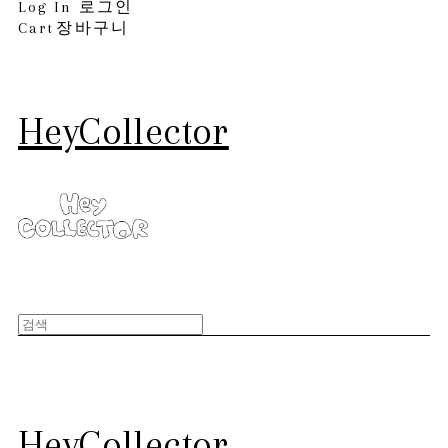
Log In
로그인
Cart
장바구니
HeyCollector
HeyCollector