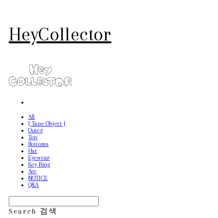
HeyCollector
All
[ Tape Object ]
Outer
Top
Bottoms
Hat
Eyewear
Key Ring
Acc
NOTICE
Q&A
Search
검색