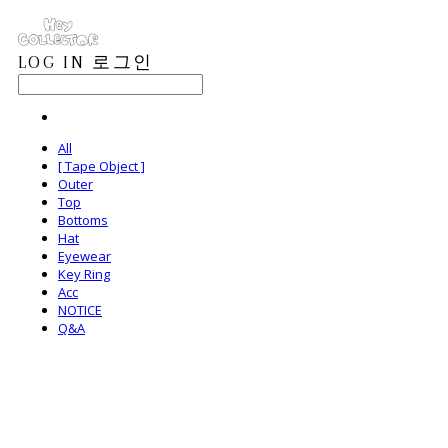
LOG IN
로그인
All
[ Tape Object ]
Outer
Top
Bottoms
Hat
Eyewear
Key Ring
Acc
NOTICE
Q&A