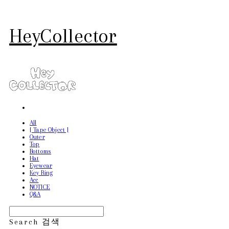
HeyCollector
All
[ Tape Object ]
Outer
Top
Bottoms
Hat
Eyewear
Key Ring
Acc
NOTICE
Q&A
Search
검색