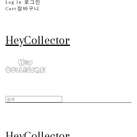
Log In
로그인
Cart
장바구니
HeyCollector
HeyCollector