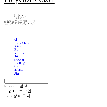
All
[ Tape Object ]
Outer
Top
Bottoms
Hat
Eyewear
Key Ring
Acc
NOTICE
Q&A
Search
검색
Log In
로그인
Cart
장바구니