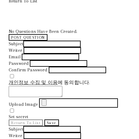
Return To List
No Questions Have Been Created.
POST QUESTION
Subject
Writer
Email
Password
Confirm Password
개인정보 수집 및 이용
에 동의합니다.
Upload Image
Set secret
Return To List
Save
Subject
Writer