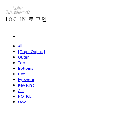
LOG IN
로그인
All
[ Tape Object ]
Outer
Top
Bottoms
Hat
Eyewear
Key Ring
Acc
NOTICE
Q&A