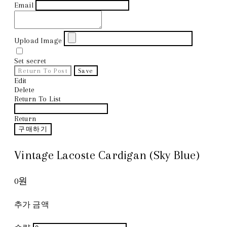
Email
Upload Image
Set secret
Return To Post
Save
Edit
Delete
Return To List
Return
구매하기
Vintage Lacoste Cardigan (Sky Blue)
0원
추가 금액