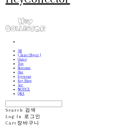
All
[ Tape Object ]
Outer
Top
Bottoms
Hat
Eyewear
Key Ring
Acc
NOTICE
Q&A
Search
검색
Log In
로그인
Cart
장바구니