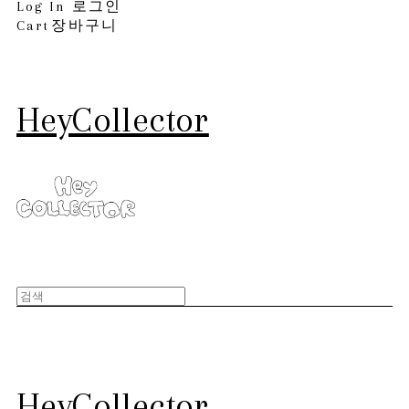
Log In
로그인
Cart
장바구니
HeyCollector
HeyCollector