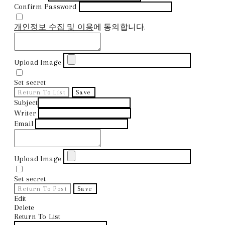
Confirm Password
개인정보 수집 및 이용
에 동의합니다.
Upload Image
Set secret
Return To List
Save
Subject
Writer
Email
Upload Image
Set secret
Return To Post
Save
Edit
Delete
Return To List