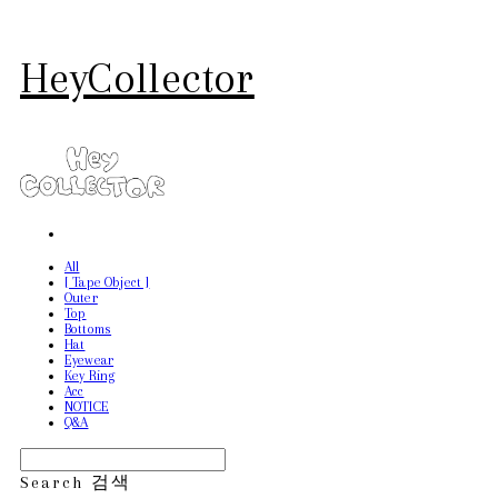
HeyCollector
All
[ Tape Object ]
Outer
Top
Bottoms
Hat
Eyewear
Key Ring
Acc
NOTICE
Q&A
Search
검색