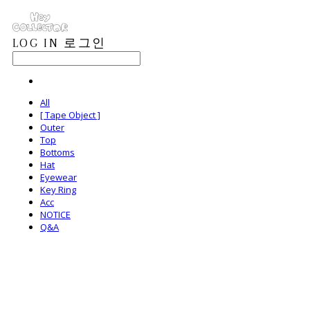
LOG IN
로그인
All
[ Tape Object ]
Outer
Top
Bottoms
Hat
Eyewear
Key Ring
Acc
NOTICE
Q&A