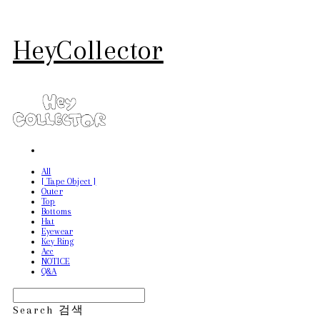
HeyCollector
All
[ Tape Object ]
Outer
Top
Bottoms
Hat
Eyewear
Key Ring
Acc
NOTICE
Q&A
Search
검색