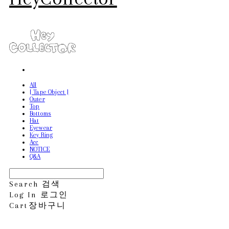
All
[ Tape Object ]
Outer
Top
Bottoms
Hat
Eyewear
Key Ring
Acc
NOTICE
Q&A
Search
검색
Log In
로그인
Cart
장바구니