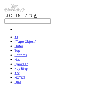
LOG IN
로그인
All
[ Tape Object ]
Outer
Top
Bottoms
Hat
Eyewear
Key Ring
Acc
NOTICE
Q&A