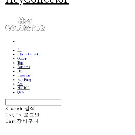
All
[ Tape Object ]
Outer
Top
Bottoms
Hat
Eyewear
Key Ring
Acc
NOTICE
Q&A
Search
검색
Log In
로그인
Cart
장바구니