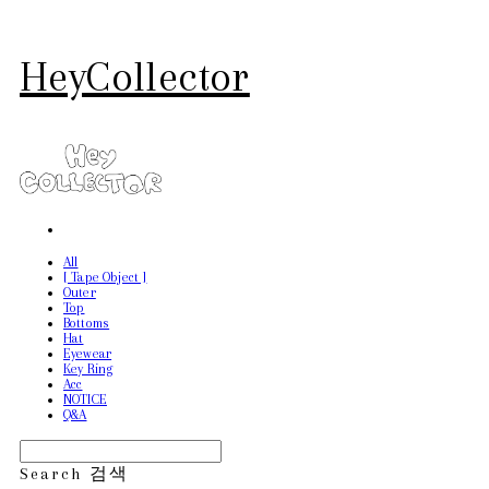
HeyCollector
All
[ Tape Object ]
Outer
Top
Bottoms
Hat
Eyewear
Key Ring
Acc
NOTICE
Q&A
Search
검색