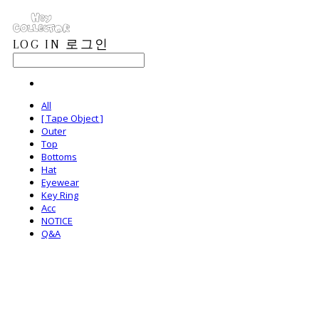
LOG IN
로그인
All
[ Tape Object ]
Outer
Top
Bottoms
Hat
Eyewear
Key Ring
Acc
NOTICE
Q&A