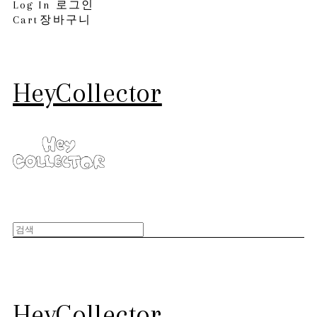
Log In
로그인
Cart
장바구니
HeyCollector
HeyCollector