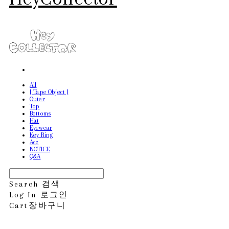
All
[ Tape Object ]
Outer
Top
Bottoms
Hat
Eyewear
Key Ring
Acc
NOTICE
Q&A
Search
검색
Log In
로그인
Cart
장바구니