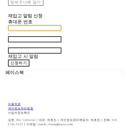
장바구니에 담기
재입고 알림 신청
휴대폰 번호
-
-
재입고 시 알림
신청하기
페이스북
이용약관
개인정보처리방침
사업자정보확인
상호: Hey Collector | 대표: 허효진 | 개인정보관리책임자: 허효진 | 전화: 010-
3746-9119 | 이메일: combi_comsa@naver.com