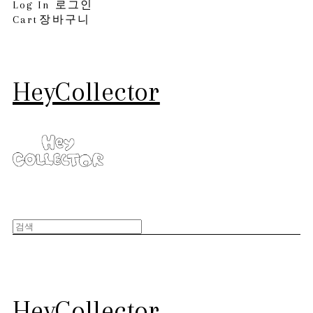
Log In
로그인
Cart
장바구니
HeyCollector
HeyCollector