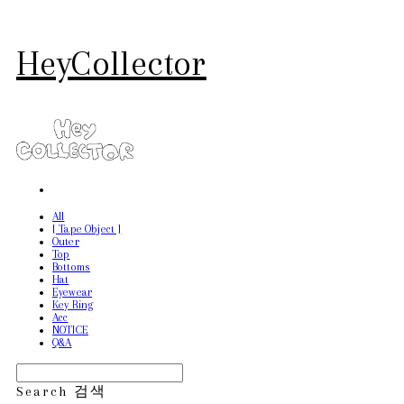
HeyCollector
All
[ Tape Object ]
Outer
Top
Bottoms
Hat
Eyewear
Key Ring
Acc
NOTICE
Q&A
Search
검색