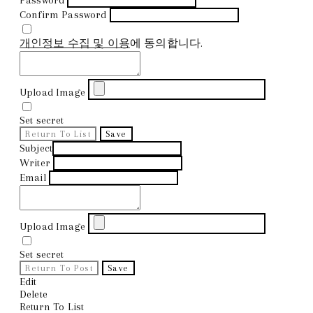
Confirm Password
개인정보 수집 및 이용
에 동의합니다.
Upload Image
Set secret
Return To List
Save
Subject
Writer
Email
Upload Image
Set secret
Return To Post
Save
Edit
Delete
Return To List