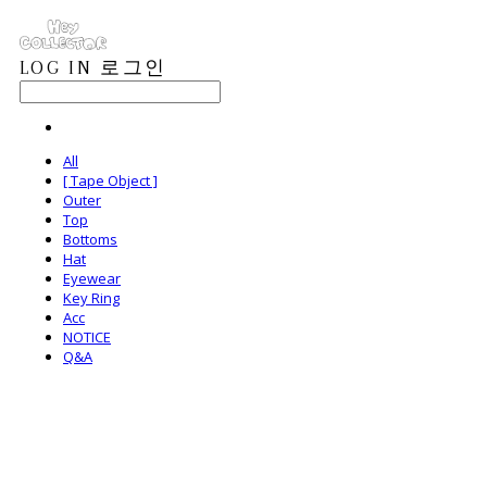
LOG IN
로그인
All
[ Tape Object ]
Outer
Top
Bottoms
Hat
Eyewear
Key Ring
Acc
NOTICE
Q&A