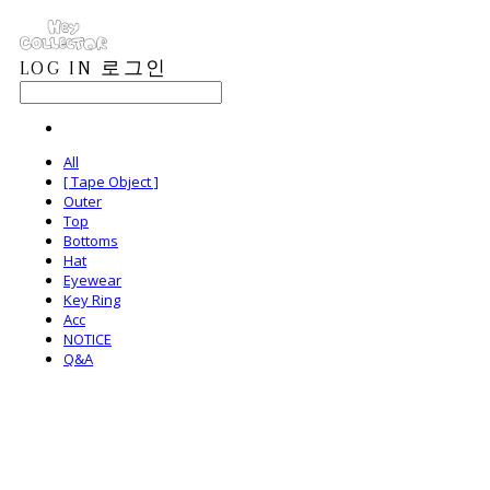
LOG IN
로그인
All
[ Tape Object ]
Outer
Top
Bottoms
Hat
Eyewear
Key Ring
Acc
NOTICE
Q&A