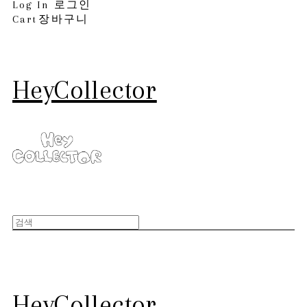
Log In
로그인
Cart
장바구니
HeyCollector
HeyCollector