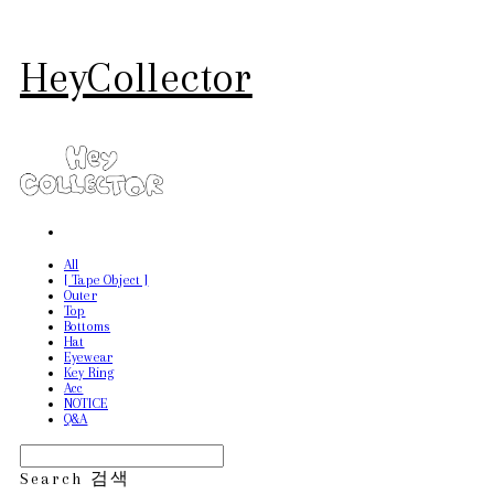
HeyCollector
All
[ Tape Object ]
Outer
Top
Bottoms
Hat
Eyewear
Key Ring
Acc
NOTICE
Q&A
Search
검색