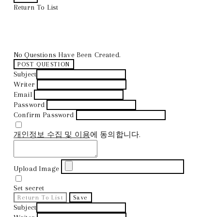
Return To List
No Questions Have Been Created.
POST QUESTION
Subject
Writer
Email
Password
Confirm Password
개인정보 수집 및 이용
에 동의합니다.
Upload Image
Set secret
Return To List
Save
Subject