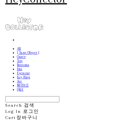
All
[ Tape Object ]
Outer
Top
Bottoms
Hat
Eyewear
Key Ring
Acc
NOTICE
Q&A
Search
검색
Log In
로그인
Cart
장바구니