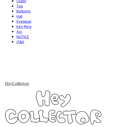
Outer
Top
Bottoms
Hat
Eyewear
Key Ring
Acc
NOTICE
Q&A
HeyCollector