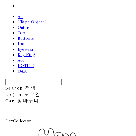
All
[ Tape Object ]
Outer
Top
Bottoms
Hat
Eyewear
Key Ring
Acc
NOTICE
Q&A
Search
검색
Log In
로그인
Cart
장바구니
HeyCollector