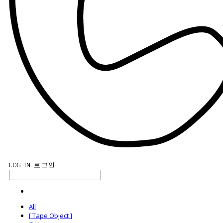
LOG IN
로그인
All
[ Tape Object ]