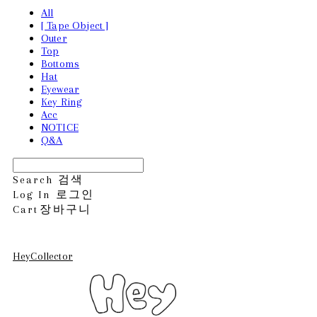
All
[ Tape Object ]
Outer
Top
Bottoms
Hat
Eyewear
Key Ring
Acc
NOTICE
Q&A
Search
검색
Log In
로그인
Cart
장바구니
HeyCollector