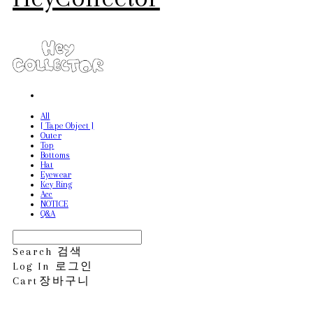
All
[ Tape Object ]
Outer
Top
Bottoms
Hat
Eyewear
Key Ring
Acc
NOTICE
Q&A
Search
검색
Log In
로그인
Cart
장바구니