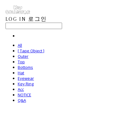
LOG IN
로그인
All
[ Tape Object ]
Outer
Top
Bottoms
Hat
Eyewear
Key Ring
Acc
NOTICE
Q&A