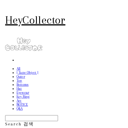
HeyCollector
All
[ Tape Object ]
Outer
Top
Bottoms
Hat
Eyewear
Key Ring
Acc
NOTICE
Q&A
Search
검색