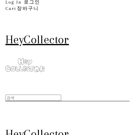
Log In
로그인
Cart
장바구니
HeyCollector
HeyCollector