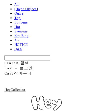
All
[ Tape Object ]
Outer
Top
Bottoms
Hat
Eyewear
Key Ring
Acc
NOTICE
Q&A
Search
검색
Log In
로그인
Cart
장바구니
HeyCollector