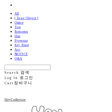
All
[ Tape Object ]
Outer
Top
Bottoms
Hat
Eyewear
Key Ring
Acc
NOTICE
Q&A
Search
검색
Log In
로그인
Cart
장바구니
HeyCollector