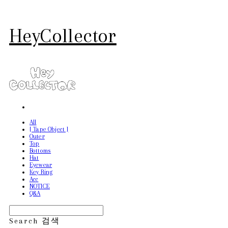
HeyCollector
All
[ Tape Object ]
Outer
Top
Bottoms
Hat
Eyewear
Key Ring
Acc
NOTICE
Q&A
Search
검색