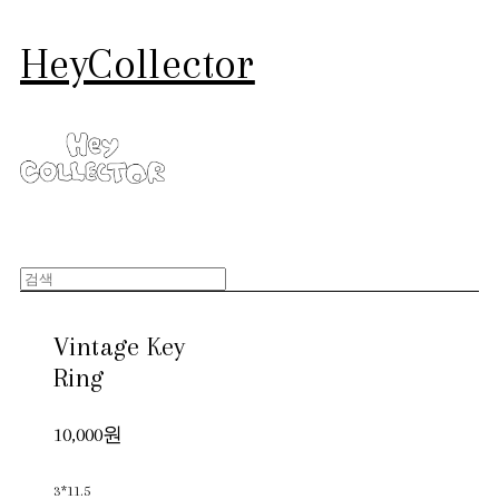
HeyCollector
Vintage Key
Ring
10,000원
3*11.5