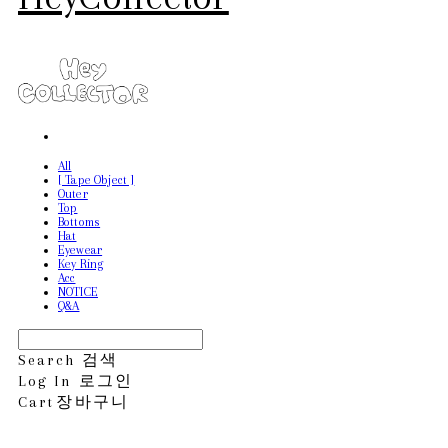
All
[ Tape Object ]
Outer
Top
Bottoms
Hat
Eyewear
Key Ring
Acc
NOTICE
Q&A
Search
검색
Log In
로그인
Cart
장바구니