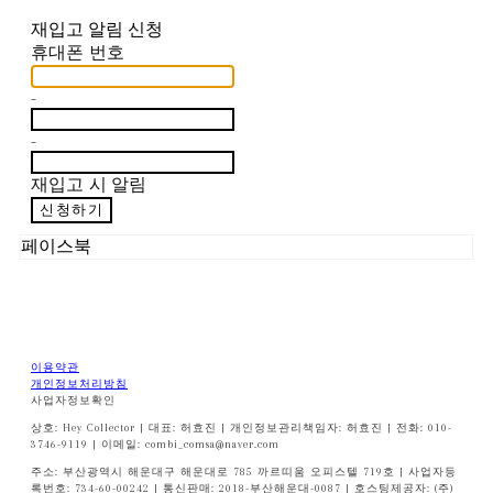
재입고 알림 신청
휴대폰 번호
-
-
재입고 시 알림
신청하기
페이스북
이용약관
개인정보처리방침
사업자정보확인
상호: Hey Collector | 대표: 허효진 | 개인정보관리책임자: 허효진 | 전화: 010-
3746-9119 | 이메일: combi_comsa@naver.com
주소: 부산광역시 해운대구 해운대로 785 까르띠움 오피스텔 719호 | 사업자등
록번호:
734-60-00242
| 통신판매:
2018-부산해운대-0087
| 호스팅제공자: (주)