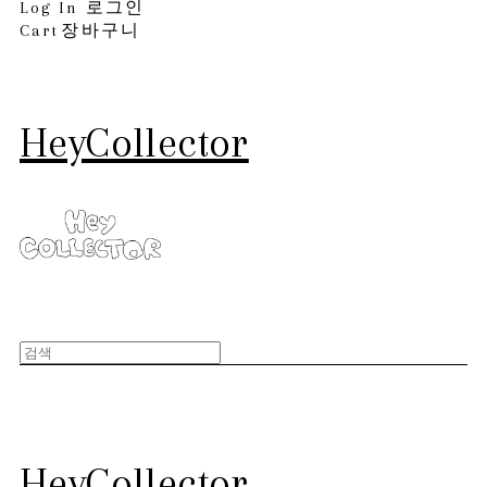
Log In
로그인
Cart
장바구니
HeyCollector
HeyCollector