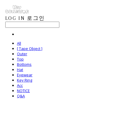
LOG IN
로그인
All
[ Tape Object ]
Outer
Top
Bottoms
Hat
Eyewear
Key Ring
Acc
NOTICE
Q&A