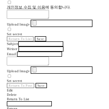
개인정보 수집 및 이용
에 동의합니다.
Upload Image
Set secret
Return To List
Save
Subject
Writer
Email
Upload Image
Set secret
Return To Post
Save
Edit
Delete
Return To List
Return