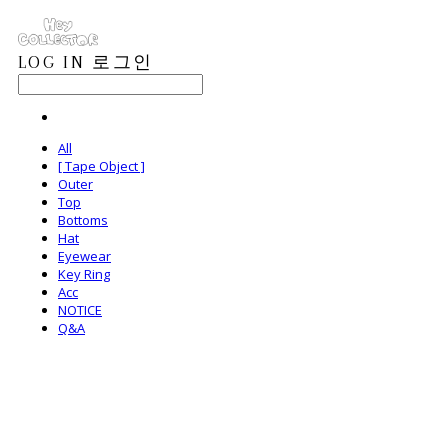
LOG IN
로그인
All
[ Tape Object ]
Outer
Top
Bottoms
Hat
Eyewear
Key Ring
Acc
NOTICE
Q&A