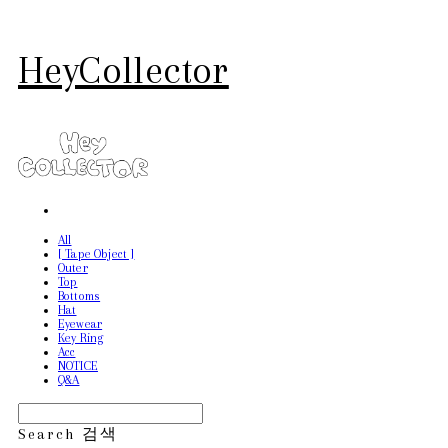
HeyCollector
All
[ Tape Object ]
Outer
Top
Bottoms
Hat
Eyewear
Key Ring
Acc
NOTICE
Q&A
Search
검색