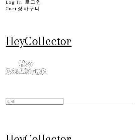
Log In
로그인
Cart
장바구니
HeyCollector
HeyCollector