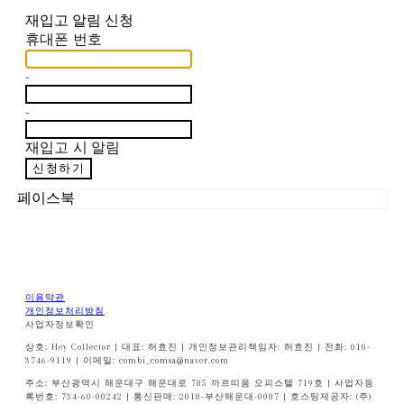
재입고 알림 신청
휴대폰 번호
-
-
재입고 시 알림
신청하기
페이스북
이용약관
개인정보처리방침
사업자정보확인
상호: Hey Collector | 대표: 허효진 | 개인정보관리책임자: 허효진 | 전화: 010-
3746-9119 | 이메일: combi_comsa@naver.com
주소: 부산광역시 해운대구 해운대로 785 까르띠움 오피스텔 719호 | 사업자등
록번호:
734-60-00242
| 통신판매:
2018-부산해운대-0087
| 호스팅제공자: (주)