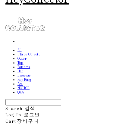
All
[ Tape Object ]
Outer
Top
Bottoms
Hat
Eyewear
Key Ring
Acc
NOTICE
Q&A
Search
검색
Log In
로그인
Cart
장바구니