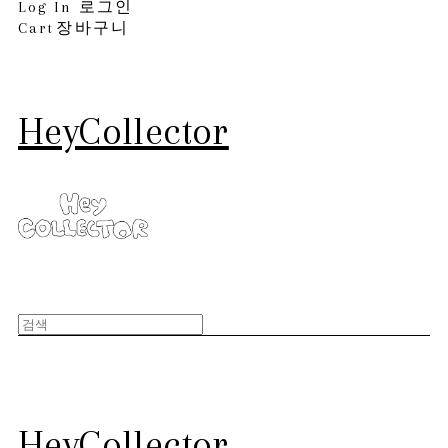
Log In
로그인
Cart
장바구니
HeyCollector
HeyCollector