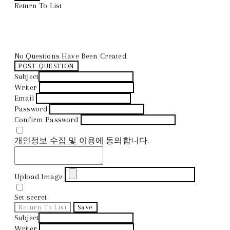
Return To List
No Questions Have Been Created.
POST QUESTION
Subject
Writer
Email
Password
Confirm Password
개인정보 수집 및 이용
에 동의합니다.
Upload Image
Set secret
Return To List
Save
Subject
Writer