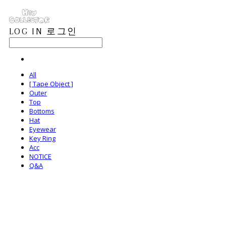
LOG IN
로그인
All
[ Tape Object ]
Outer
Top
Bottoms
Hat
Eyewear
Key Ring
Acc
NOTICE
Q&A