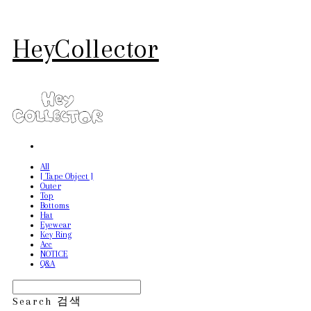
HeyCollector
All
[ Tape Object ]
Outer
Top
Bottoms
Hat
Eyewear
Key Ring
Acc
NOTICE
Q&A
Search
검색