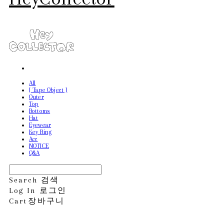
All
[ Tape Object ]
Outer
Top
Bottoms
Hat
Eyewear
Key Ring
Acc
NOTICE
Q&A
Search
검색
Log In
로그인
Cart
장바구니