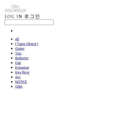
LOG IN
로그인
All
[ Tape Object ]
Outer
Top
Bottoms
Hat
Eyewear
Key Ring
Acc
NOTICE
Q&A