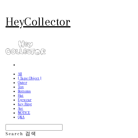
HeyCollector
All
[ Tape Object ]
Outer
Top
Bottoms
Hat
Eyewear
Key Ring
Acc
NOTICE
Q&A
Search
검색