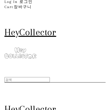
Log In
로그인
Cart
장바구니
HeyCollector
HeyCollector