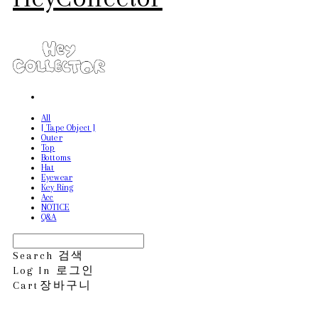
All
[ Tape Object ]
Outer
Top
Bottoms
Hat
Eyewear
Key Ring
Acc
NOTICE
Q&A
Search
검색
Log In
로그인
Cart
장바구니