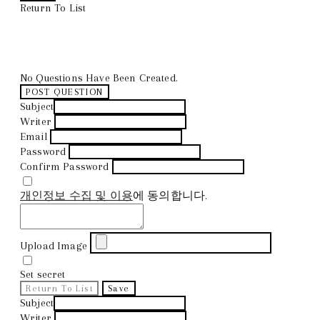
Return To List
No Questions Have Been Created.
POST QUESTION
Subject
Writer
Email
Password
Confirm Password
개인정보 수집 및 이용
에 동의합니다.
Upload Image
Set secret
Return To List
Save
Subject
Writer