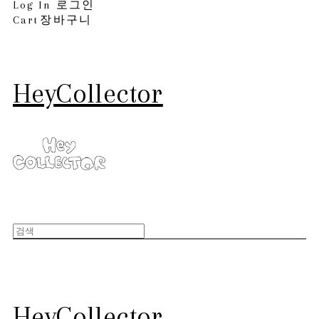
Log In
로그인
Cart
장바구니
HeyCollector
HeyCollector