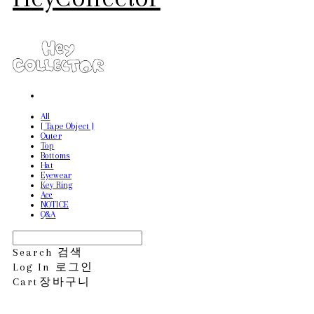
All
[ Tape Object ]
Outer
Top
Bottoms
Hat
Eyewear
Key Ring
Acc
NOTICE
Q&A
Search
검색
Log In
로그인
Cart
장바구니