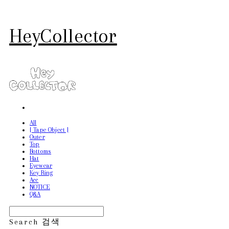
HeyCollector
All
[ Tape Object ]
Outer
Top
Bottoms
Hat
Eyewear
Key Ring
Acc
NOTICE
Q&A
Search
검색