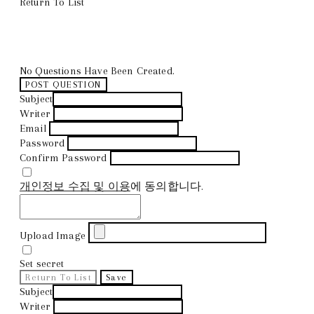
Return To List
No Questions Have Been Created.
POST QUESTION
Subject
Writer
Email
Password
Confirm Password
개인정보 수집 및 이용
에 동의합니다.
Upload Image
Set secret
Return To List
Save
Subject
Writer