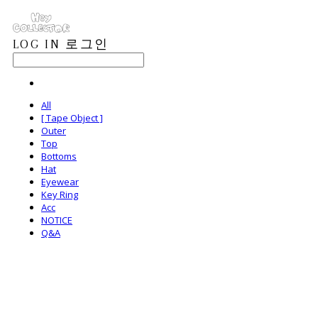
LOG IN
로그인
All
[ Tape Object ]
Outer
Top
Bottoms
Hat
Eyewear
Key Ring
Acc
NOTICE
Q&A