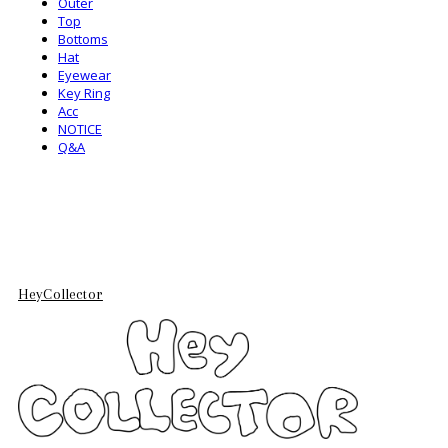
Outer
Top
Bottoms
Hat
Eyewear
Key Ring
Acc
NOTICE
Q&A
HeyCollector