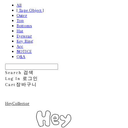
All
[ Tape Object ]
Outer
Top
Bottoms
Hat
Eyewear
Key Ring
Acc
NOTICE
Q&A
Search
검색
Log In
로그인
Cart
장바구니
HeyCollector