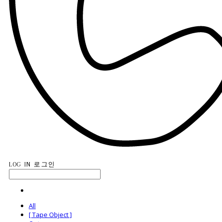
LOG IN
로그인
All
[ Tape Object ]