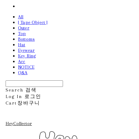
All
[ Tape Object ]
Outer
Top
Bottoms
Hat
Eyewear
Key Ring
Acc
NOTICE
Q&A
Search
검색
Log In
로그인
Cart
장바구니
HeyCollector