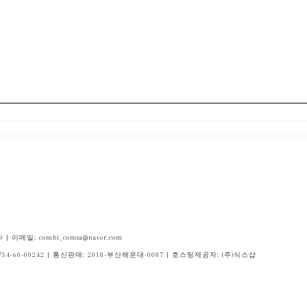
| 이메일: combi_comsa@naver.com
734-60-00242
| 통신판매:
2018-부산해운대-0087
| 호스팅제공자: (주)식스샵