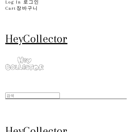
Log In
로그인
Cart
장바구니
HeyCollector
HeyCollector