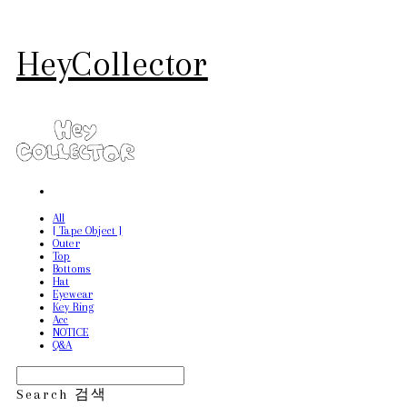
HeyCollector
All
[ Tape Object ]
Outer
Top
Bottoms
Hat
Eyewear
Key Ring
Acc
NOTICE
Q&A
Search
검색