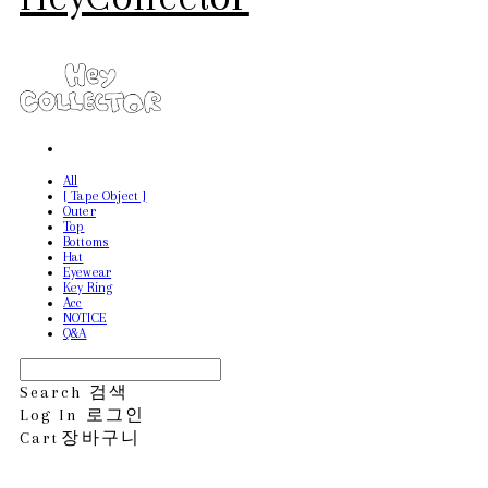
All
[ Tape Object ]
Outer
Top
Bottoms
Hat
Eyewear
Key Ring
Acc
NOTICE
Q&A
Search
검색
Log In
로그인
Cart
장바구니