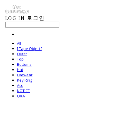
LOG IN
로그인
All
[ Tape Object ]
Outer
Top
Bottoms
Hat
Eyewear
Key Ring
Acc
NOTICE
Q&A