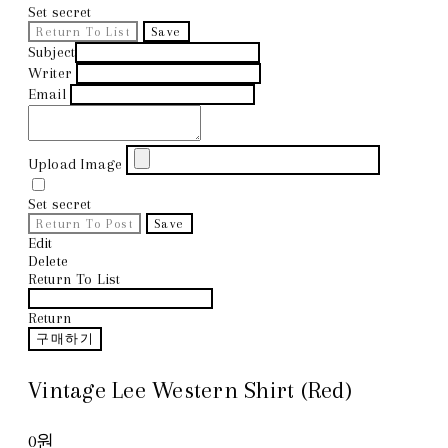
Set secret
Return To List
Save
Subject
Writer
Email
Upload Image
Set secret
Return To Post
Save
Edit
Delete
Return To List
Return
구매하기
Vintage Lee Western Shirt (Red)
0원