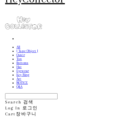
All
[ Tape Object ]
Outer
Top
Bottoms
Hat
Eyewear
Key Ring
Acc
NOTICE
Q&A
Search
검색
Log In
로그인
Cart
장바구니