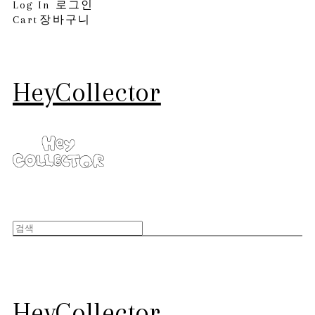
Log In
로그인
Cart
장바구니
HeyCollector
HeyCollector