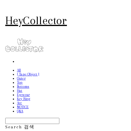
HeyCollector
All
[ Tape Object ]
Outer
Top
Bottoms
Hat
Eyewear
Key Ring
Acc
NOTICE
Q&A
Search
검색