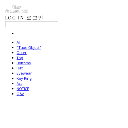
LOG IN
로그인
All
[ Tape Object ]
Outer
Top
Bottoms
Hat
Eyewear
Key Ring
Acc
NOTICE
Q&A