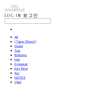
LOG IN
로그인
All
[ Tape Object ]
Outer
Top
Bottoms
Hat
Eyewear
Key Ring
Acc
NOTICE
Q&A