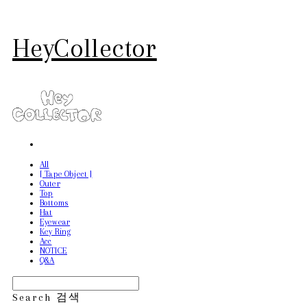
HeyCollector
All
[ Tape Object ]
Outer
Top
Bottoms
Hat
Eyewear
Key Ring
Acc
NOTICE
Q&A
Search
검색