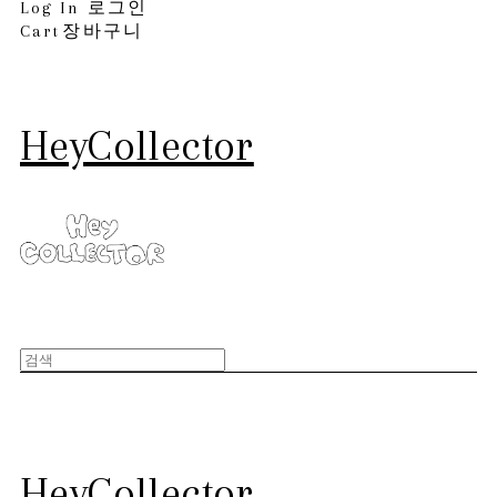
Log In
로그인
Cart
장바구니
HeyCollector
HeyCollector