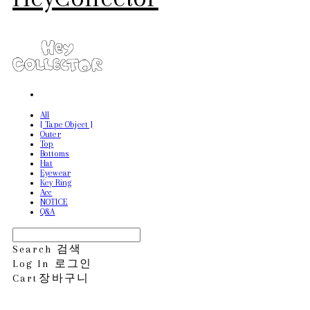
All
[ Tape Object ]
Outer
Top
Bottoms
Hat
Eyewear
Key Ring
Acc
NOTICE
Q&A
Search
검색
Log In
로그인
Cart
장바구니