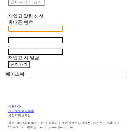
장바구니에 담기
재입고 알림 신청
휴대폰 번호
-
-
재입고 시 알림
신청하기
페이스북
이용약관
개인정보처리방침
사업자정보확인
상호: Hey Collector | 대표: 허효진 | 개인정보관리책임자: 허효진 | 전화: 010-
3746-9119 | 이메일: combi_comsa@naver.com