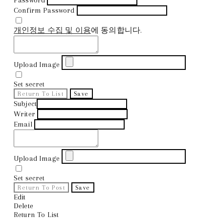
Confirm Password
개인정보 수집 및 이용
에 동의합니다.
Upload Image
Set secret
Return To List
Save
Subject
Writer
Email
Upload Image
Set secret
Return To Post
Save
Edit
Delete
Return To List