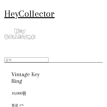
HeyCollector
Vintage Key
Ring
10,000원
형광 4*9