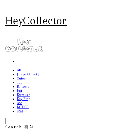
HeyCollector
All
[ Tape Object ]
Outer
Top
Bottoms
Hat
Eyewear
Key Ring
Acc
NOTICE
Q&A
Search
검색