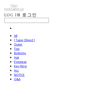
LOG IN
로그인
All
[ Tape Object ]
Outer
Top
Bottoms
Hat
Eyewear
Key Ring
Acc
NOTICE
Q&A