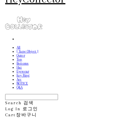
All
[ Tape Object ]
Outer
Top
Bottoms
Hat
Eyewear
Key Ring
Acc
NOTICE
Q&A
Search
검색
Log In
로그인
Cart
장바구니