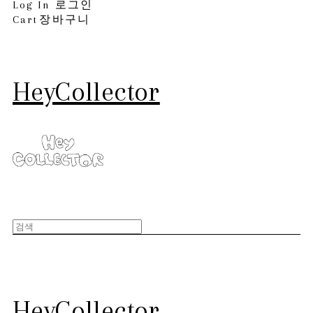
Log In
로그인
Cart
장바구니
HeyCollector
HeyCollector