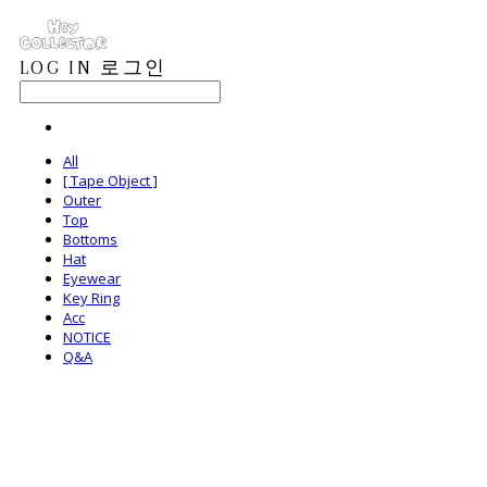
LOG IN
로그인
All
[ Tape Object ]
Outer
Top
Bottoms
Hat
Eyewear
Key Ring
Acc
NOTICE
Q&A