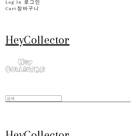
Log In
로그인
Cart
장바구니
HeyCollector
HeyCollector