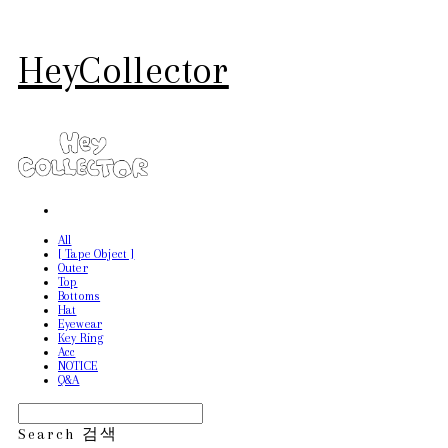
HeyCollector
All
[ Tape Object ]
Outer
Top
Bottoms
Hat
Eyewear
Key Ring
Acc
NOTICE
Q&A
Search
검색