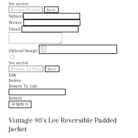
Set secret
Return To List
Save
Subject
Writer
Email
Upload Image
Set secret
Return To Post
Save
Edit
Delete
Return To List
Return
구매하기
Vintage 90's Lee Reversible Padded
Jacket