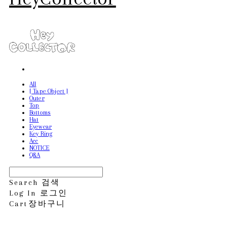
All
[ Tape Object ]
Outer
Top
Bottoms
Hat
Eyewear
Key Ring
Acc
NOTICE
Q&A
Search
검색
Log In
로그인
Cart
장바구니