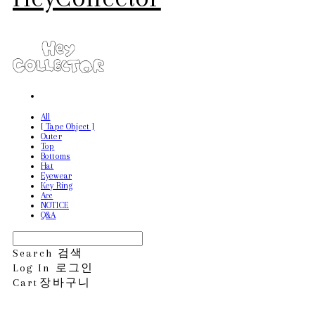
All
[ Tape Object ]
Outer
Top
Bottoms
Hat
Eyewear
Key Ring
Acc
NOTICE
Q&A
Search
검색
Log In
로그인
Cart
장바구니