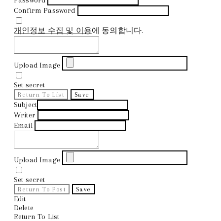
Confirm Password
개인정보 수집 및 이용
에 동의합니다.
Upload Image
Set secret
Return To List
Save
Subject
Writer
Email
Upload Image
Set secret
Return To Post
Save
Edit
Delete
Return To List