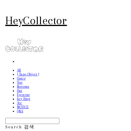
HeyCollector
All
[ Tape Object ]
Outer
Top
Bottoms
Hat
Eyewear
Key Ring
Acc
NOTICE
Q&A
Search
검색