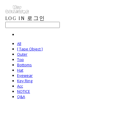
LOG IN
로그인
All
[ Tape Object ]
Outer
Top
Bottoms
Hat
Eyewear
Key Ring
Acc
NOTICE
Q&A