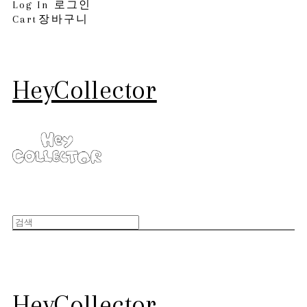
Log In
로그인
Cart
장바구니
HeyCollector
HeyCollector