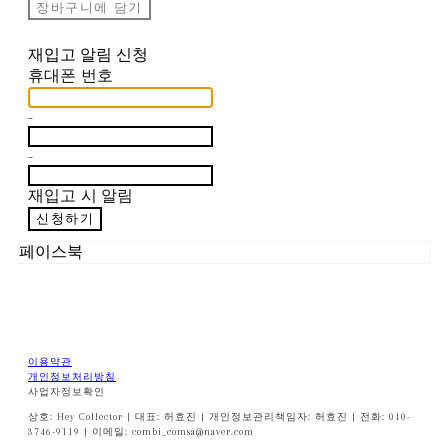
장바구니에 담기
재입고 알림 신청
휴대폰 번호
-
-
재입고 시 알림
신청하기
페이스북
이용약관
개인정보처리방침
사업자정보확인
상호: Hey Collector | 대표: 허효진 | 개인정보관리책임자: 허효진 | 전화: 010-
3746-9119 | 이메일: combi_comsa@naver.com