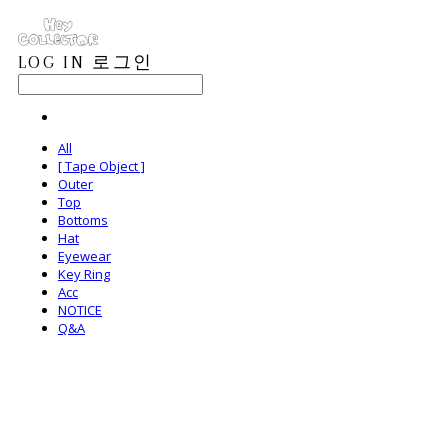
LOG IN
로그인
All
[ Tape Object ]
Outer
Top
Bottoms
Hat
Eyewear
Key Ring
Acc
NOTICE
Q&A