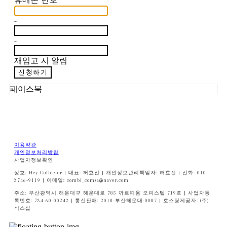
-
-
재입고 시 알림
신청하기
페이스북
이용약관
개인정보처리방침
사업자정보확인
상호: Hey Collector | 대표: 허효진 | 개인정보관리책임자: 허효진 | 전화: 010-
3746-9119 | 이메일: combi_comsa@naver.com
주소: 부산광역시 해운대구 해운대로 785 까르띠움 오피스텔 719호 | 사업자등
록번호:
734-60-00242
| 통신판매:
2018-부산해운대-0087
| 호스팅제공자: (주)
식스샵