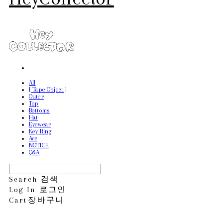
All
[ Tape Object ]
Outer
Top
Bottoms
Hat
Eyewear
Key Ring
Acc
NOTICE
Q&A
Search
검색
Log In
로그인
Cart
장바구니