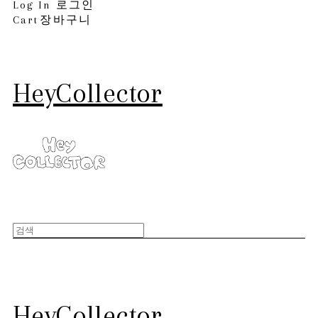
Log In
로그인
Cart
장바구니
HeyCollector
HeyCollector