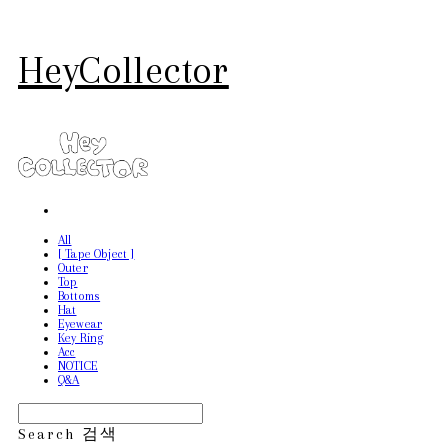
HeyCollector
All
[ Tape Object ]
Outer
Top
Bottoms
Hat
Eyewear
Key Ring
Acc
NOTICE
Q&A
Search
검색