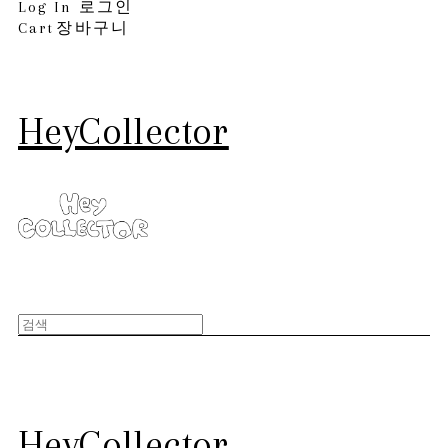
Log In
로그인
Cart
장바구니
HeyCollector
HeyCollector