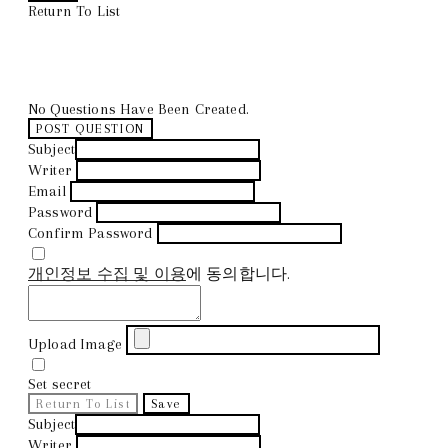
Return To List
No Questions Have Been Created.
POST QUESTION
Subject
Writer
Email
Password
Confirm Password
개인정보 수집 및 이용
에 동의합니다.
Upload Image
Set secret
Return To List
Save
Subject
Writer