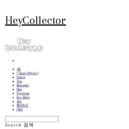
HeyCollector
All
[ Tape Object ]
Outer
Top
Bottoms
Hat
Eyewear
Key Ring
Acc
NOTICE
Q&A
Search
검색