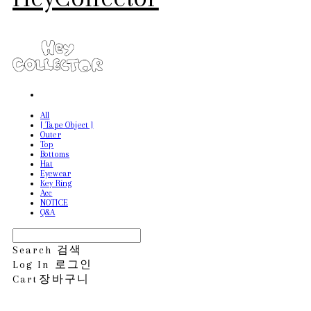
All
[ Tape Object ]
Outer
Top
Bottoms
Hat
Eyewear
Key Ring
Acc
NOTICE
Q&A
Search
검색
Log In
로그인
Cart
장바구니