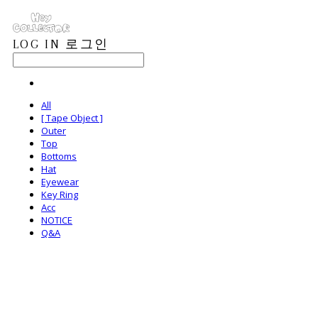
LOG IN
로그인
All
[ Tape Object ]
Outer
Top
Bottoms
Hat
Eyewear
Key Ring
Acc
NOTICE
Q&A