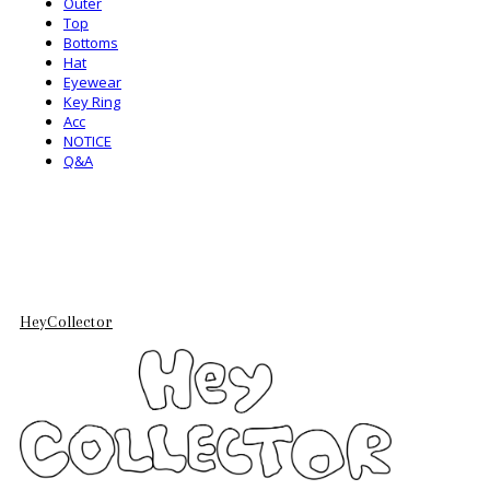
Outer
Top
Bottoms
Hat
Eyewear
Key Ring
Acc
NOTICE
Q&A
HeyCollector