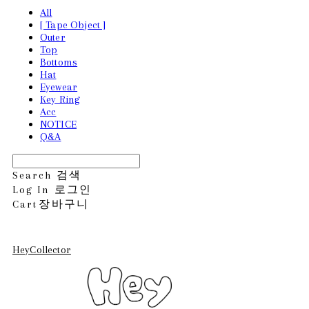
All
[ Tape Object ]
Outer
Top
Bottoms
Hat
Eyewear
Key Ring
Acc
NOTICE
Q&A
Search
검색
Log In
로그인
Cart
장바구니
HeyCollector