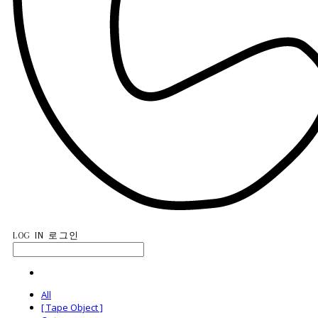
LOG IN
로그인
All
[ Tape Object ]