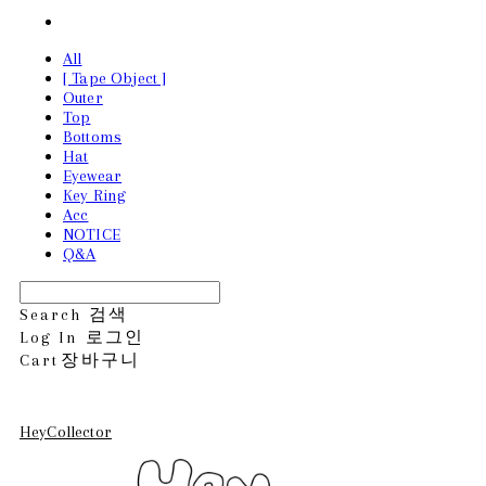
All
[ Tape Object ]
Outer
Top
Bottoms
Hat
Eyewear
Key Ring
Acc
NOTICE
Q&A
Search
검색
Log In
로그인
Cart
장바구니
HeyCollector