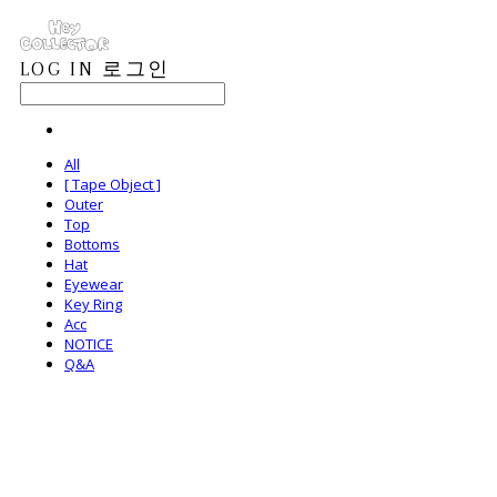
LOG IN
로그인
All
[ Tape Object ]
Outer
Top
Bottoms
Hat
Eyewear
Key Ring
Acc
NOTICE
Q&A