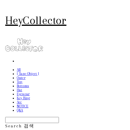
HeyCollector
All
[ Tape Object ]
Outer
Top
Bottoms
Hat
Eyewear
Key Ring
Acc
NOTICE
Q&A
Search
검색