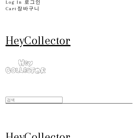
Log In
로그인
Cart
장바구니
HeyCollector
HeyCollector