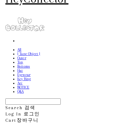
All
[ Tape Object ]
Outer
Top
Bottoms
Hat
Eyewear
Key Ring
Acc
NOTICE
Q&A
Search
검색
Log In
로그인
Cart
장바구니