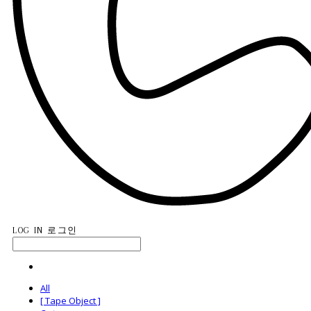
LOG IN
로그인
All
[ Tape Object ]