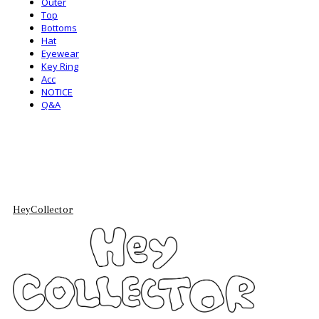
Outer
Top
Bottoms
Hat
Eyewear
Key Ring
Acc
NOTICE
Q&A
HeyCollector