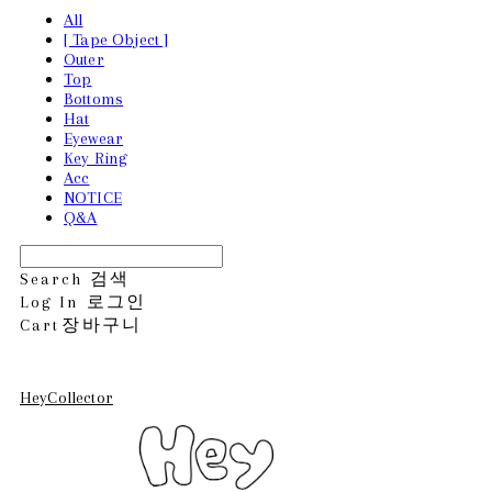
All
[ Tape Object ]
Outer
Top
Bottoms
Hat
Eyewear
Key Ring
Acc
NOTICE
Q&A
Search
검색
Log In
로그인
Cart
장바구니
HeyCollector