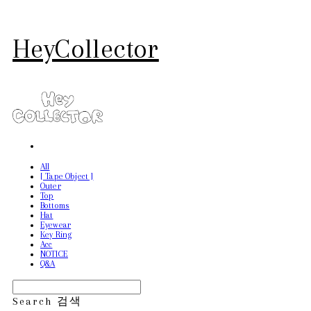
HeyCollector
All
[ Tape Object ]
Outer
Top
Bottoms
Hat
Eyewear
Key Ring
Acc
NOTICE
Q&A
Search
검색