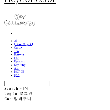
All
[ Tape Object ]
Outer
Top
Bottoms
Hat
Eyewear
Key Ring
Acc
NOTICE
Q&A
Search
검색
Log In
로그인
Cart
장바구니