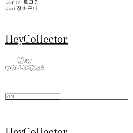
Log In
로그인
Cart
장바구니
HeyCollector
HeyCollector