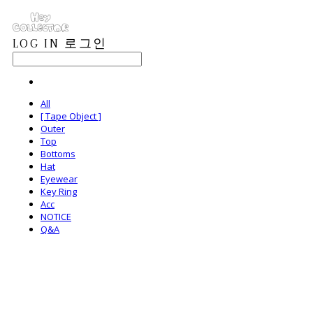
LOG IN
로그인
All
[ Tape Object ]
Outer
Top
Bottoms
Hat
Eyewear
Key Ring
Acc
NOTICE
Q&A