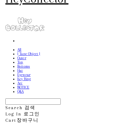
All
[ Tape Object ]
Outer
Top
Bottoms
Hat
Eyewear
Key Ring
Acc
NOTICE
Q&A
Search
검색
Log In
로그인
Cart
장바구니