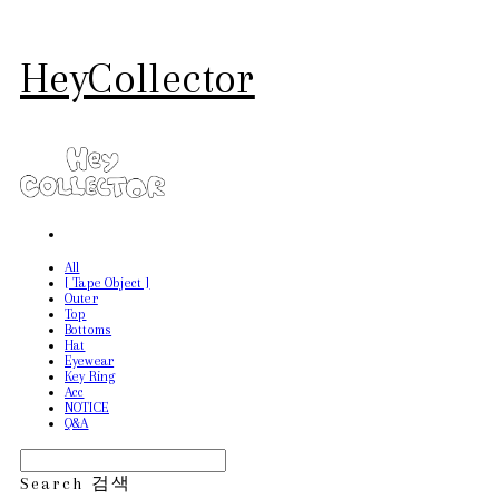
HeyCollector
All
[ Tape Object ]
Outer
Top
Bottoms
Hat
Eyewear
Key Ring
Acc
NOTICE
Q&A
Search
검색