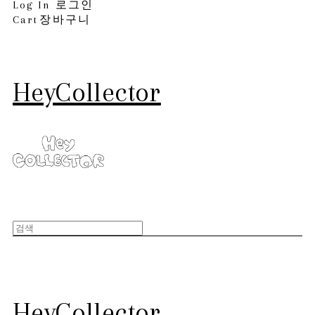
Log In
로그인
Cart
장바구니
HeyCollector
HeyCollector