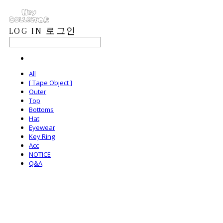
LOG IN
로그인
All
[ Tape Object ]
Outer
Top
Bottoms
Hat
Eyewear
Key Ring
Acc
NOTICE
Q&A