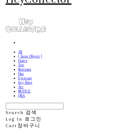
All
[ Tape Object ]
Outer
Top
Bottoms
Hat
Eyewear
Key Ring
Acc
NOTICE
Q&A
Search
검색
Log In
로그인
Cart
장바구니