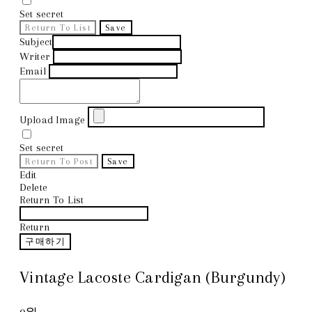
Set secret
Return To List
Save
Subject
Writer
Email
Upload Image
Set secret
Return To Post
Save
Edit
Delete
Return To List
Return
구매하기
Vintage Lacoste Cardigan (Burgundy)