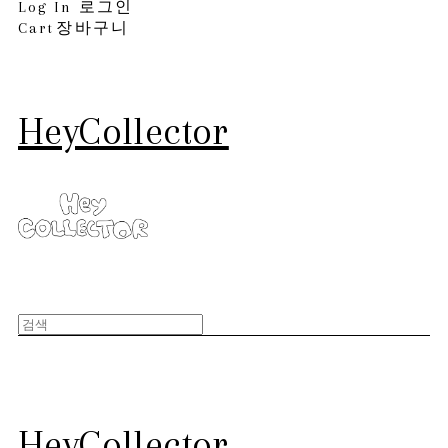
Log In
로그인
Cart
장바구니
HeyCollector
HeyCollector