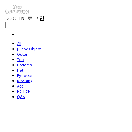
LOG IN
로그인
All
[ Tape Object ]
Outer
Top
Bottoms
Hat
Eyewear
Key Ring
Acc
NOTICE
Q&A