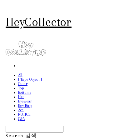
HeyCollector
All
[ Tape Object ]
Outer
Top
Bottoms
Hat
Eyewear
Key Ring
Acc
NOTICE
Q&A
Search
검색