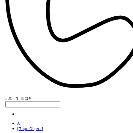
LOG IN
로그인
All
[ Tape Object ]