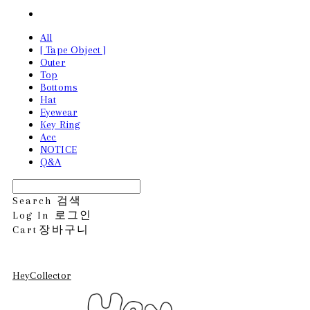
All
[ Tape Object ]
Outer
Top
Bottoms
Hat
Eyewear
Key Ring
Acc
NOTICE
Q&A
Search
검색
Log In
로그인
Cart
장바구니
HeyCollector