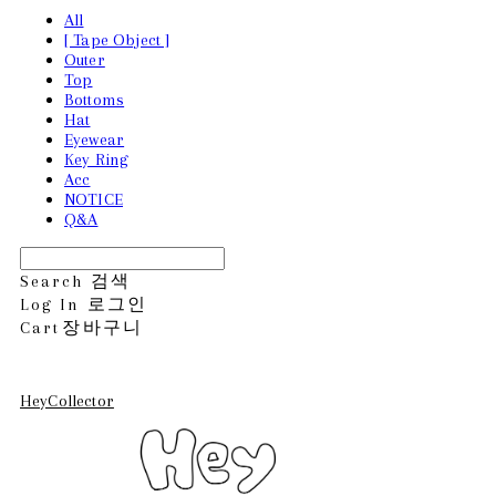
All
[ Tape Object ]
Outer
Top
Bottoms
Hat
Eyewear
Key Ring
Acc
NOTICE
Q&A
Search
검색
Log In
로그인
Cart
장바구니
HeyCollector