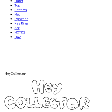
Outer
Top
Bottoms
Hat
Eyewear
Key Ring
Acc
NOTICE
Q&A
HeyCollector