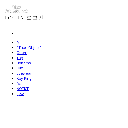
LOG IN
로그인
All
[ Tape Object ]
Outer
Top
Bottoms
Hat
Eyewear
Key Ring
Acc
NOTICE
Q&A