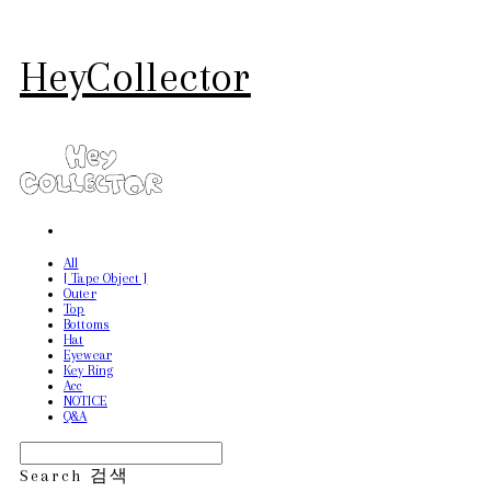
HeyCollector
All
[ Tape Object ]
Outer
Top
Bottoms
Hat
Eyewear
Key Ring
Acc
NOTICE
Q&A
Search
검색