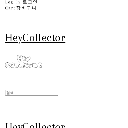
Log In
로그인
Cart
장바구니
HeyCollector
HeyCollector