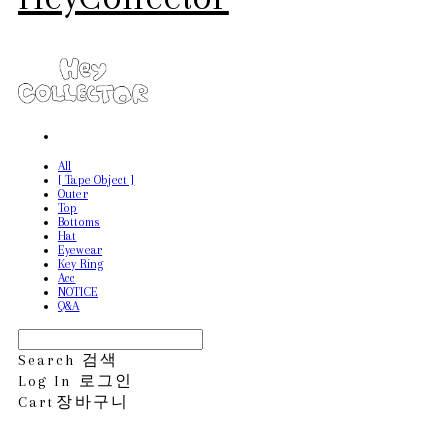
All
[ Tape Object ]
Outer
Top
Bottoms
Hat
Eyewear
Key Ring
Acc
NOTICE
Q&A
Search
검색
Log In
로그인
Cart
장바구니