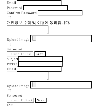
Email
Password
Confirm Password
개인정보 수집 및 이용
에 동의합니다.
Upload Image
Set secret
Return To List
Save
Subject
Writer
Email
Upload Image
Set secret
Return To Post
Save
Edit