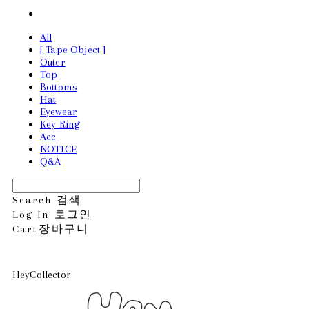
All
[ Tape Object ]
Outer
Top
Bottoms
Hat
Eyewear
Key Ring
Acc
NOTICE
Q&A
Search
검색
Log In
로그인
Cart
장바구니
HeyCollector