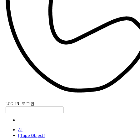
LOG IN
로그인
All
[ Tape Object ]