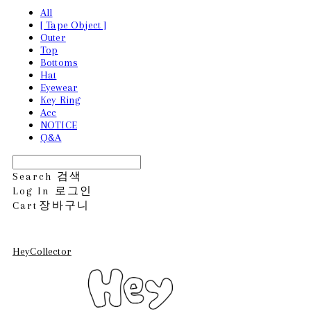
All
[ Tape Object ]
Outer
Top
Bottoms
Hat
Eyewear
Key Ring
Acc
NOTICE
Q&A
Search
검색
Log In
로그인
Cart
장바구니
HeyCollector