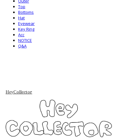
Outer
Top
Bottoms
Hat
Eyewear
Key Ring
Acc
NOTICE
Q&A
HeyCollector