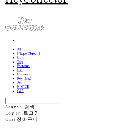
All
[ Tape Object ]
Outer
Top
Bottoms
Hat
Eyewear
Key Ring
Acc
NOTICE
Q&A
Search
검색
Log In
로그인
Cart
장바구니