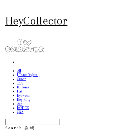
HeyCollector
All
[ Tape Object ]
Outer
Top
Bottoms
Hat
Eyewear
Key Ring
Acc
NOTICE
Q&A
Search
검색