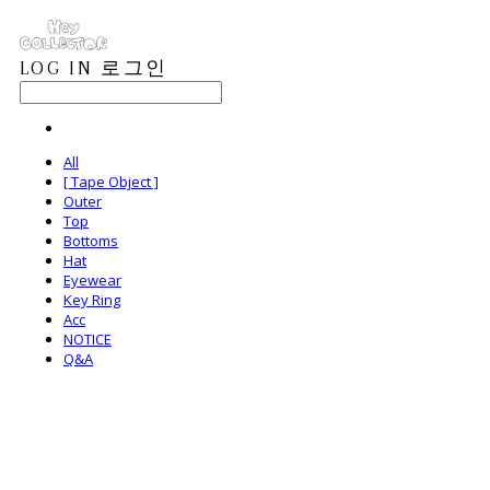
LOG IN
로그인
All
[ Tape Object ]
Outer
Top
Bottoms
Hat
Eyewear
Key Ring
Acc
NOTICE
Q&A