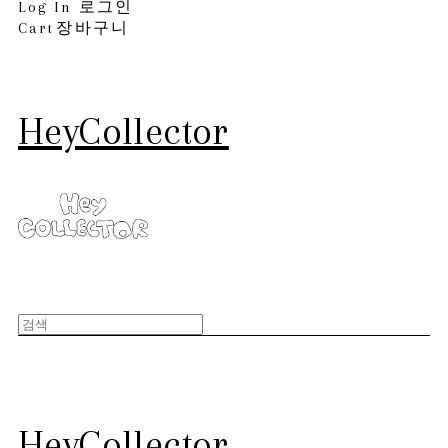
Log In
로그인
Cart
장바구니
HeyCollector
HeyCollector