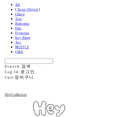
All
[ Tape Object ]
Outer
Top
Bottoms
Hat
Eyewear
Key Ring
Acc
NOTICE
Q&A
Search
검색
Log In
로그인
Cart
장바구니
HeyCollector