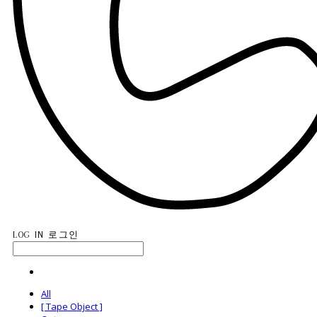
LOG IN
로그인
All
[ Tape Object ]