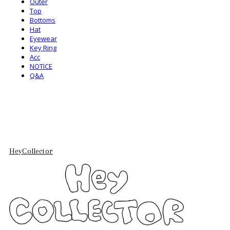
Outer
Top
Bottoms
Hat
Eyewear
Key Ring
Acc
NOTICE
Q&A
HeyCollector