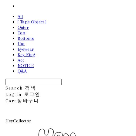
All
[ Tape Object ]
Outer
Top
Bottoms
Hat
Eyewear
Key Ring
Acc
NOTICE
Q&A
Search
검색
Log In
로그인
Cart
장바구니
HeyCollector