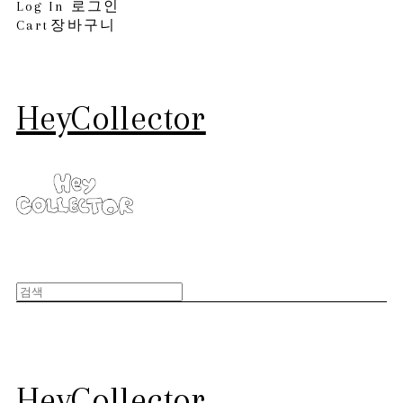
Log In
로그인
Cart
장바구니
HeyCollector
HeyCollector