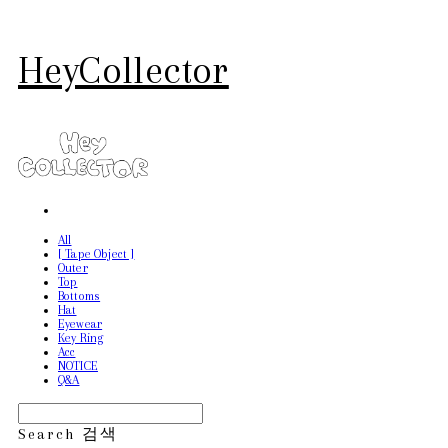
HeyCollector
All
[ Tape Object ]
Outer
Top
Bottoms
Hat
Eyewear
Key Ring
Acc
NOTICE
Q&A
Search
검색