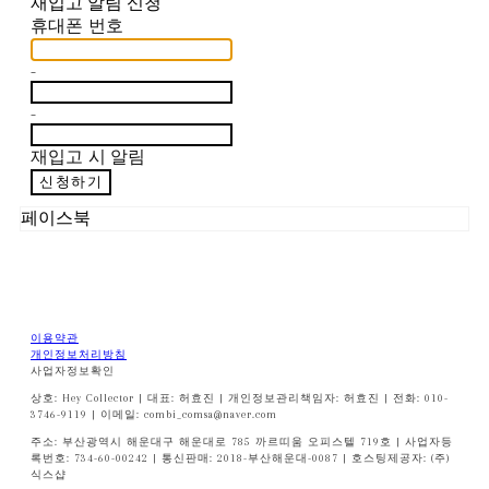
재입고 알림 신청
휴대폰 번호
-
-
재입고 시 알림
신청하기
페이스북
이용약관
개인정보처리방침
사업자정보확인
상호: Hey Collector | 대표: 허효진 | 개인정보관리책임자: 허효진 | 전화: 010-
3746-9119 | 이메일: combi_comsa@naver.com
주소: 부산광역시 해운대구 해운대로 785 까르띠움 오피스텔 719호 | 사업자등
록번호:
734-60-00242
| 통신판매:
2018-부산해운대-0087
| 호스팅제공자: (주)
식스샵