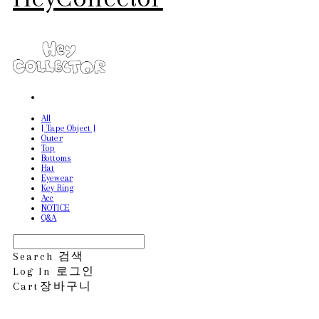
All
[ Tape Object ]
Outer
Top
Bottoms
Hat
Eyewear
Key Ring
Acc
NOTICE
Q&A
Search
검색
Log In
로그인
Cart
장바구니