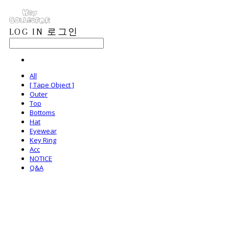
LOG IN
로그인
All
[ Tape Object ]
Outer
Top
Bottoms
Hat
Eyewear
Key Ring
Acc
NOTICE
Q&A