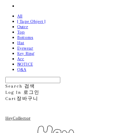
All
[ Tape Object ]
Outer
Top
Bottoms
Hat
Eyewear
Key Ring
Acc
NOTICE
Q&A
Search
검색
Log In
로그인
Cart
장바구니
HeyCollector