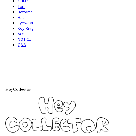
Outer
Top
Bottoms
Hat
Eyewear
Key Ring
Acc
NOTICE
Q&A
HeyCollector