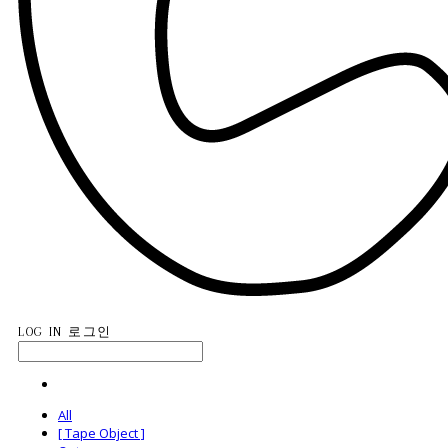
LOG IN
로그인
All
[ Tape Object ]