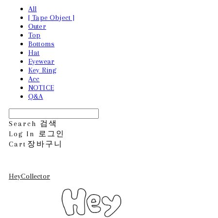
All
[ Tape Object ]
Outer
Top
Bottoms
Hat
Eyewear
Key Ring
Acc
NOTICE
Q&A
Search
검색
Log In
로그인
Cart
장바구니
HeyCollector