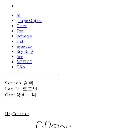
All
[ Tape Object ]
Outer
Top
Bottoms
Hat
Eyewear
Key Ring
Acc
NOTICE
Q&A
Search
검색
Log In
로그인
Cart
장바구니
HeyCollector