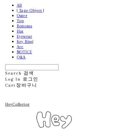
All
[ Tape Object ]
Outer
Top
Bottoms
Hat
Eyewear
Key Ring
Acc
NOTICE
Q&A
Search
검색
Log In
로그인
Cart
장바구니
HeyCollector