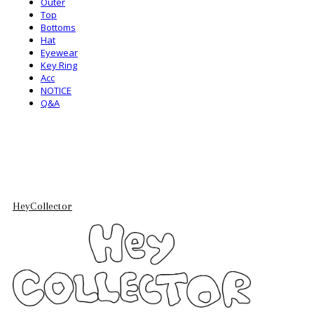
Outer
Top
Bottoms
Hat
Eyewear
Key Ring
Acc
NOTICE
Q&A
HeyCollector