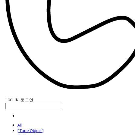
LOG IN
로그인
All
[ Tape Object ]