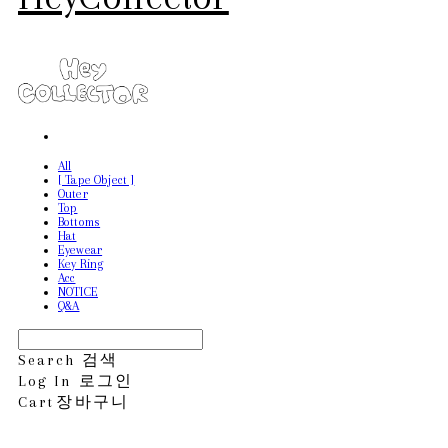
All
[ Tape Object ]
Outer
Top
Bottoms
Hat
Eyewear
Key Ring
Acc
NOTICE
Q&A
Search
검색
Log In
로그인
Cart
장바구니