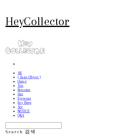
HeyCollector
All
[ Tape Object ]
Outer
Top
Bottoms
Hat
Eyewear
Key Ring
Acc
NOTICE
Q&A
Search
검색