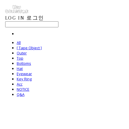
LOG IN
로그인
All
[ Tape Object ]
Outer
Top
Bottoms
Hat
Eyewear
Key Ring
Acc
NOTICE
Q&A