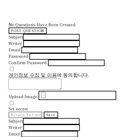
No Questions Have Been Created.
POST QUESTION
Subject
Writer
Email
Password
Confirm Password
개인정보 수집 및 이용
에 동의합니다.
Upload Image
Set secret
Return To List
Save
Subject
Writer
Email