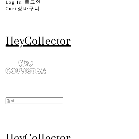
Log In
로그인
Cart
장바구니
HeyCollector
HeyCollector