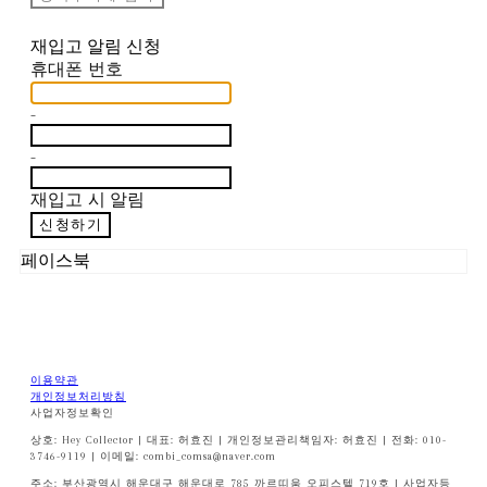
재입고 알림 신청
휴대폰 번호
-
-
재입고 시 알림
신청하기
페이스북
이용약관
개인정보처리방침
사업자정보확인
상호: Hey Collector | 대표: 허효진 | 개인정보관리책임자: 허효진 | 전화: 010-
3746-9119 | 이메일: combi_comsa@naver.com
주소: 부산광역시 해운대구 해운대로 785 까르띠움 오피스텔 719호 | 사업자등