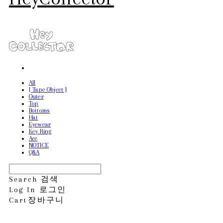
All
[ Tape Object ]
Outer
Top
Bottoms
Hat
Eyewear
Key Ring
Acc
NOTICE
Q&A
Search
검색
Log In
로그인
Cart
장바구니