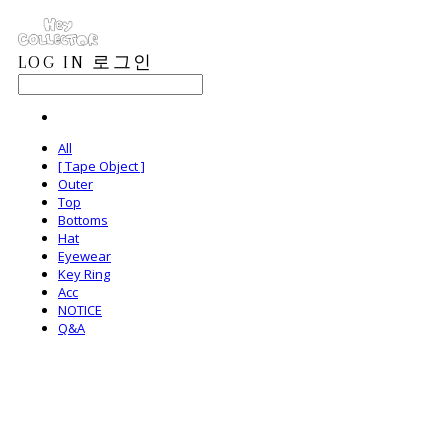
LOG IN
로그인
All
[ Tape Object ]
Outer
Top
Bottoms
Hat
Eyewear
Key Ring
Acc
NOTICE
Q&A