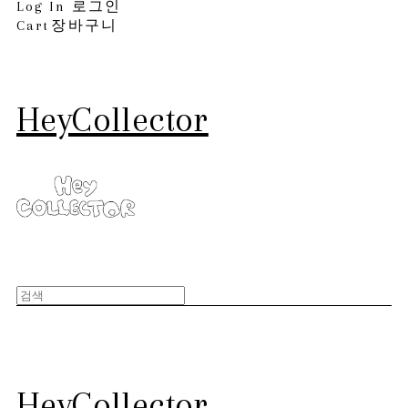
Log In
로그인
Cart
장바구니
HeyCollector
HeyCollector