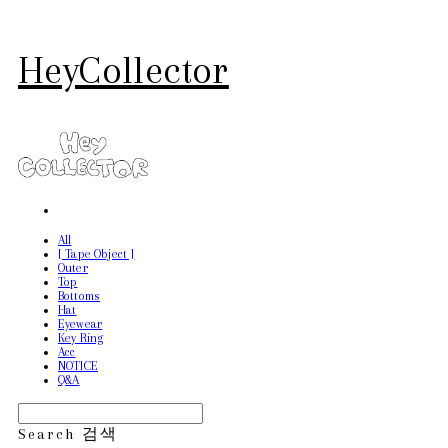
HeyCollector
All
[ Tape Object ]
Outer
Top
Bottoms
Hat
Eyewear
Key Ring
Acc
NOTICE
Q&A
Search
검색