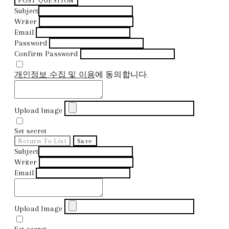
POST QUESTION
Subject
Writer
Email
Password
Confirm Password
개인정보 수집 및 이용
에 동의합니다.
Upload Image
Set secret
Return To List
Save
Subject
Writer
Email
Upload Image
Set secret