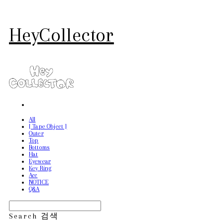
HeyCollector
All
[ Tape Object ]
Outer
Top
Bottoms
Hat
Eyewear
Key Ring
Acc
NOTICE
Q&A
Search
검색