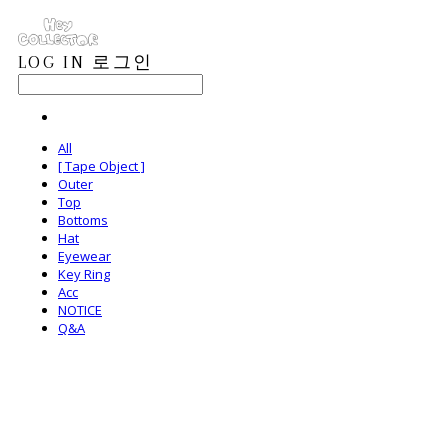
LOG IN
로그인
All
[ Tape Object ]
Outer
Top
Bottoms
Hat
Eyewear
Key Ring
Acc
NOTICE
Q&A