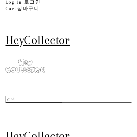
Log In
로그인
Cart
장바구니
HeyCollector
HeyCollector