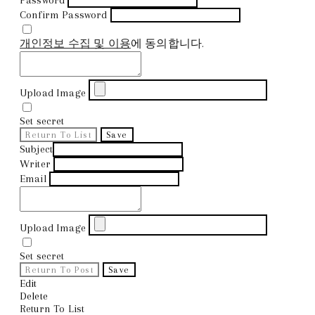
Confirm Password
개인정보 수집 및 이용
에 동의합니다.
Upload Image
Set secret
Return To List
Save
Subject
Writer
Email
Upload Image
Set secret
Return To Post
Save
Edit
Delete
Return To List