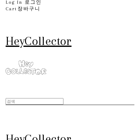
Log In
로그인
Cart
장바구니
HeyCollector
HeyCollector