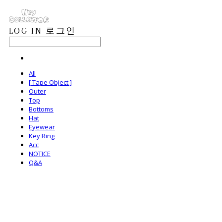
LOG IN
로그인
All
[ Tape Object ]
Outer
Top
Bottoms
Hat
Eyewear
Key Ring
Acc
NOTICE
Q&A