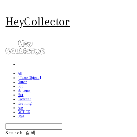
HeyCollector
All
[ Tape Object ]
Outer
Top
Bottoms
Hat
Eyewear
Key Ring
Acc
NOTICE
Q&A
Search
검색