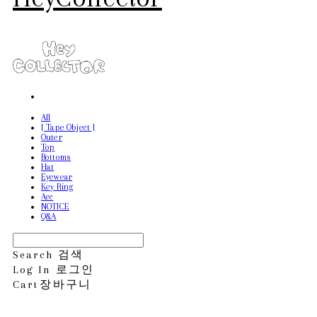
All
[ Tape Object ]
Outer
Top
Bottoms
Hat
Eyewear
Key Ring
Acc
NOTICE
Q&A
Search
검색
Log In
로그인
Cart
장바구니