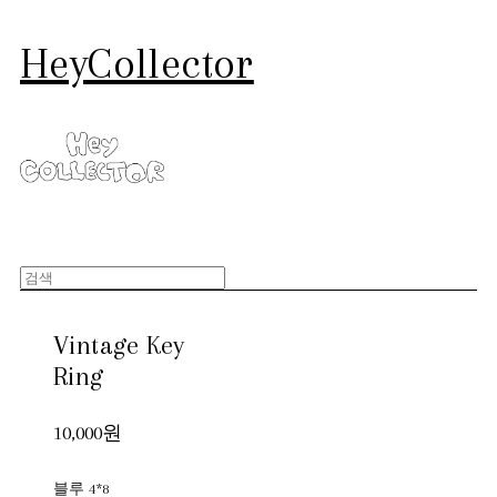
HeyCollector
Vintage Key
Ring
10,000원
블루 4*8