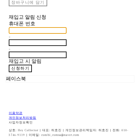
장바구니에 담기
재입고 알림 신청
휴대폰 번호
-
-
재입고 시 알림
신청하기
페이스북
이용약관
개인정보처리방침
사업자정보확인
상호: Hey Collector | 대표: 허효진 | 개인정보관리책임자: 허효진 | 전화: 010-
3746-9119 | 이메일: combi_comsa@naver.com